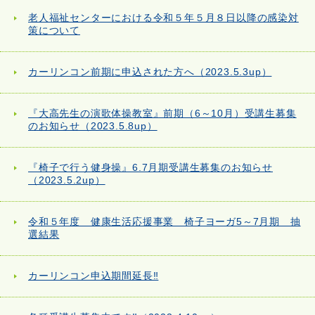
老人福祉センターにおける令和５年５月８日以降の感染対
策について
カーリンコン前期に申込された方へ（2023.5.3up）
『大高先生の演歌体操教室』前期（6～10月）受講生募集
のお知らせ（2023.5.8up）
『椅子で行う健身操』6.7月期受講生募集のお知らせ
（2023.5.2up）
令和５年度 健康生活応援事業 椅子ヨーガ5～7月期 抽
選結果
カーリンコン申込期間延長‼