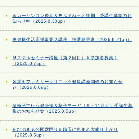
🥌カーリンコン後期＆🥅ふまねっと後期 受講生募集のお
知らせ📢（2025.8.30up）
🍇健康生活応援事業２講座 抽選結果🍇（2025.8.21up）
🔰スマホセミナー講座（第２回目）📱参加者募集📱
（2025.8.7up）
🎤栄町ファミリークリニック健康講座開催のお知らせ
🎶（2025.8.6up）
🌸椅子で行う健身操＆椅子ヨーガ（９～11月期）受講生募
集のお知らせ🌸（2025.8.5up）
🏮ひのまる公園盆踊り🏮晴天に恵まれ大盛り上がり
（2025.8.5up）