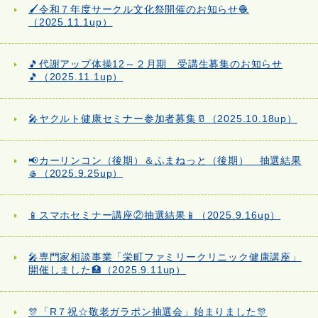
🖌️令和７年度サークル文化祭開催のお知らせ🧶
（2025.11.1up）
🎵代謝アップ体操12～２月期 受講生募集のお知らせ
🎵（2025.11.1up）
🎤ヤクルト健康セミナー参加者募集🥛（2025.10.18up）
📢カーリンコン（後期）＆ふまねっと（後期） 抽選結果
🥌（2025.9.25up）
📱スマホセミナー講座②抽選結果📱（2025.9.16up）
🎤専門家相談事業「栄町ファミリークリニック健康講座」
開催しました🏥（2025.9.11up）
🎊「R７祝☆敬老ガラポン抽選会」始まりました🎊