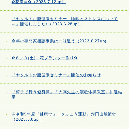
✿花満開✿（2023.7.12up）
『ヤクルトお腹健康セミナー～睡眠とストレスについて
～』開催しました♪（2023.6.28up）
今年の専門家相談事業は一味違う‼(2023.6.27up)
✿６／３(土) 花プランター作り✿
『ヤクルトお腹健康セミナー』開催のお知らせ
『椅子で行う健身操』『大高先生の演歌体操教室』抽選結
果
🌸令和5年度『健康ウォーク歩こう運動』@円山散策🌸
（2023.5.8up）