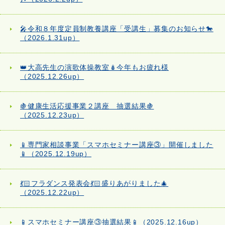
🎤令和８年度定員制教養講座「受講生」募集のお知らせ🐎
（2026.1.31up）
👑大高先生の演歌体操教室🪆今年もお疲れ様
（2025.12.26up）
🍇健康生活応援事業２講座 抽選結果🍇
（2025.12.23up）
📱専門家相談事業「スマホセミナー講座③」開催しました
📱（2025.12.19up）
💃🏻フラダンス発表会💃🏻盛りあがりました🎄
（2025.12.22up）
📱スマホセミナー講座③抽選結果📱（2025.12.16up）