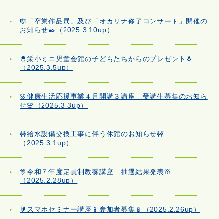
🎼「卒業作品展」及び「オカリナ修了コンサート」開催の
お知らせ✒️（2025.3.10up）
🐣栄小ミニ児童会館の子どもたちからのプレゼント🐧
（2025.3.5up）
🌸健康生活応援事業４月開講３講座 受講生募集のお知ら
せ🌸（2025.3.3up）
🚧給水設備交換工事に伴う休館のお知らせ🚧
（2025.3.1up）
🎊令和７年度定員制教養講座 抽選結果発表🌸
（2025.2.28up）
🔰スマホセミナー講座📱参加者募集📱（2025.2.26up）