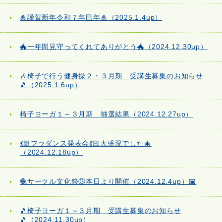
🎍謹賀新年令和７年巳年🎍（2025.1.4up）
🐲一年間見守ってくれてありがとう🐲（2024.12.30up）
🎶椅子で行う健身操２・３月期 受講生募集のお知らせ
🎵（2025.1.6up）
椅子ヨーガ１～３月期 抽選結果（2024.12.27up）
💃🏻フラダンス発表会💃🏻大盛況でした🎄
（2024.12.18up）
🧶サークル文化祭③本日より開催（2024.12.4up）🖼️
🎵椅子ヨーガ１～３月期 受講生募集のお知らせ
🎵（2024.11.30up）