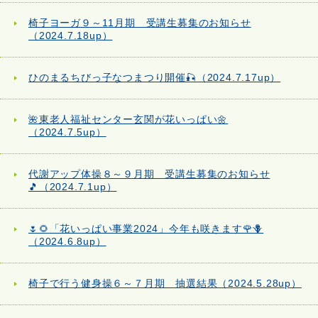
椅子ヨーガ９～11月期 受講生募集のお知らせ
（2024.7.18up）
ひのまるちびっ子なつまつり開催🎣（2024.7.17up）
🌺東老人福祉センター玄関が花いっぱい🌼
（2024.7.5up）
代謝アップ体操８～９月期 受講生募集のお知らせ
🎵（2024.7.1up）
🌷🌻「花いっぱい事業2024」今年も咲きます🌹🪻
（2024.6.8up）
椅子で行う健身操６～７月期 抽選結果（2024.5.28up）