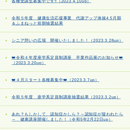
各種受講生募集中です‼（2023.4.10up）
令和５年度 健康生活応援事業 代謝アップ体操4.5月期
＆ふまねっと前期抽選結果
シニア憩いの広場 開催いたしました！（2023.3.28up）
👑令和４年度座学系定員制講座 卒業作品展のお知らせ👑
（2023.3.20up）
👑４月スタート各種募集中👑（2023.3.7up）
令和５年度 座学系定員制講座抽選結果（2023.3.2up）
あれ？もしかして、認知症かしら？～認知症が疑われたら
～ 健康講座開催しました！（令和5年2月22日up）