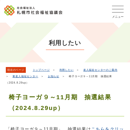
こ
本
こ
文
ッ
か
文
か
こ
タ
ら
メニュー
へ
ら
こ
ー
フ
移
本
ま
メ
ッ
動
文
で
タ
ニ
し
で
ー
ュ
利用したい
ま
す。
メ
ー
ニ
す
こ
ュ
こ
ー
ま
現在のページ
トップページ
＞
利用したい
＞
老人福祉センターのご案内
＞
東老人福祉センター
＞
お知らせ
＞ 椅子ヨーガ９～11月期 抽選結果
で
（2024.8.29up）
椅子ヨーガ９～11月期 抽選結果
（2024.8.29up）
「椅子ヨーガ９～11月期」 抽選結果は
こちらをクリッ