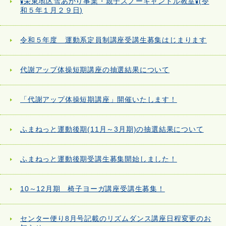
🕯栄東地区雪あかり事業・親子スノーキャンドル教室🕯(令
和５年１月２９日)
令和５年度 運動系定員制講座受講生募集はじまります
代謝アップ体操短期講座の抽選結果について
「代謝アップ体操短期講座」開催いたします！
ふまねっと運動後期(11月～3月期)の抽選結果について
ふまねっと運動後期受講生募集開始しました！
10～12月期 椅子ヨーガ講座受講生募集！
センター便り8月号記載のリズムダンス講座日程変更のお