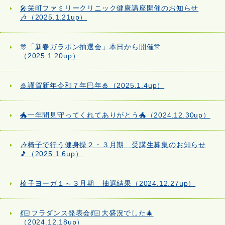
🎤栄町ファミリークリニック健康講座開催のお知らせ
🎶（2025.1.21up）
🎊「新春ガラポン抽選会」本日から開催🎊
（2025.1.20up）
🎍謹賀新年令和７年巳年🎍（2025.1.4up）
🐲一年間見守ってくれてありがとう🐲（2024.12.30up）
🎶椅子で行う健身操２・３月期 受講生募集のお知らせ
🎵（2025.1.6up）
椅子ヨーガ１～３月期 抽選結果（2024.12.27up）
💃🏻フラダンス発表会💃🏻大盛況でした🎄
（2024.12.18up）