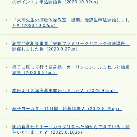
のポイント」申込開始🎤（2023.10.02up）
『大高先生の演歌体操教室 後期』受講生申込開始しまし
た‼（2023.10.02up）
🎤専門家相談事業「栄町ファミリークリニック健康講座」
開催しました🎤（2023.9.27up）
椅子に座って行う健身操、カーリンコン、ふまねっと抽選
結果（2023.9.27up）
本日より３講座募集開始しました🎵（2023.9.4up）
椅子ヨーガ９～11月期 応募結果🎵（2023.8.29up）
明治食育セミナー～カラダは食べた物からできている～開
催いたしました🎵（2023.8.16up）