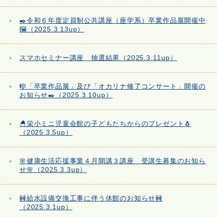
✒️令和６年度定員制公共講座（座学系）卒業作品展開催中
🖼️（2025.3.13up）
スマホセミナー講座 抽選結果（2025.3.11up）
🎼「卒業作品展」及び「オカリナ修了コンサート」開催の
お知らせ✒️（2025.3.10up）
🐣栄小ミニ児童会館の子どもたちからのプレゼント🐧
（2025.3.5up）
🌸健康生活応援事業４月開講３講座 受講生募集のお知ら
せ🌸（2025.3.3up）
🚧給水設備交換工事に伴う休館のお知らせ🚧
（2025.3.1up）