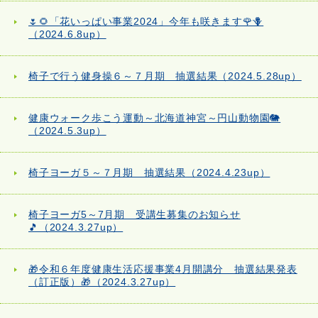
🌷🌻「花いっぱい事業2024」今年も咲きます🌹🪻
（2024.6.8up）
椅子で行う健身操６～７月期 抽選結果（2024.5.28up）
健康ウォーク歩こう運動～北海道神宮～円山動物園🐘
（2024.5.3up）
椅子ヨーガ５～７月期 抽選結果（2024.4.23up）
椅子ヨーガ5～7月期 受講生募集のお知らせ
🎵（2024.3.27up）
🎁令和６年度健康生活応援事業4月開講分 抽選結果発表
（訂正版）🎁（2024.3.27up）