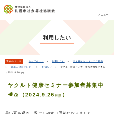
こ
本
こ
文
ッ
か
文
か
こ
タ
ら
メニュー
へ
ら
こ
ー
フ
移
本
ま
メ
ッ
動
文
で
タ
ニ
し
で
ー
ュ
利用したい
ま
す。
メ
ー
ニ
す
こ
ュ
こ
ー
ま
現在のページ
トップページ
＞
利用したい
＞
老人福祉センターのご案内
＞
東老人福祉センター
＞
お知らせ
＞ ヤクルト健康セミナー参加者募集中🥩🍙
で
（2024.9.26up）
ヤクルト健康セミナー参加者募集中
🥩🍙（2024.9.26up）
暑い夏も過ぎ、過ごしやすい季節になりました。