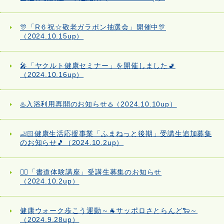
🎊「R６祝☆敬老ガラポン抽選会」開催中🎊
（2024.10.15up）
🎤「ヤクルト健康セミナー」を開催しました🚽
（2024.10.16up）
♨️入浴利用再開のお知らせ♨️（2024.10.10up）
🦶🏻健康生活応援事業「ふまねっと後期」受講生追加募集
のお知らせ🎵（2024.10.2up）
✍🏻「書道体験講座」受講生募集のお知らせ
（2024.10.2up）
健康ウォーク歩こう運動～🐐サッポロさとらんど🐑～
（2024.9.28up）