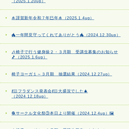
（2025.1.20up）
🎍謹賀新年令和７年巳年🎍（2025.1.4up）
🐲一年間見守ってくれてありがとう🐲（2024.12.30up）
🎶椅子で行う健身操２・３月期 受講生募集のお知らせ
🎵（2025.1.6up）
椅子ヨーガ１～３月期 抽選結果（2024.12.27up）
💃🏻フラダンス発表会💃🏻大盛況でした🎄
（2024.12.18up）
🧶サークル文化祭③本日より開催（2024.12.4up）🖼️