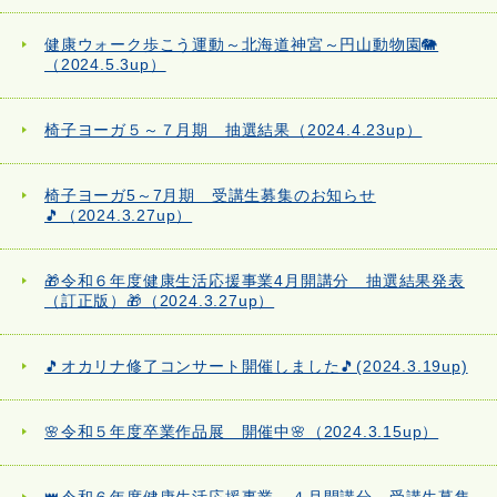
健康ウォーク歩こう運動～北海道神宮～円山動物園🐘
（2024.5.3up）
椅子ヨーガ５～７月期 抽選結果（2024.4.23up）
椅子ヨーガ5～7月期 受講生募集のお知らせ
🎵（2024.3.27up）
🎁令和６年度健康生活応援事業4月開講分 抽選結果発表
（訂正版）🎁（2024.3.27up）
🎵オカリナ修了コンサート開催しました🎵(2024.3.19up)
🌸令和５年度卒業作品展 開催中🌸（2024.3.15up）