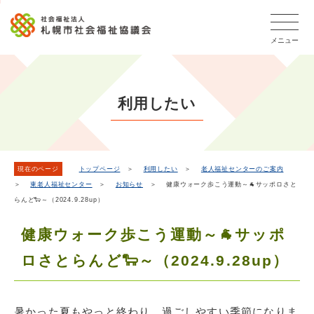
こ
本
こ
文
ッ
か
文
か
こ
タ
ら
メニュー
へ
ら
こ
ー
フ
移
本
ま
メ
ッ
動
文
で
タ
ニ
し
で
ー
ュ
利用したい
ま
す。
メ
ー
ニ
す
こ
ュ
こ
ー
ま
現在のページ
トップページ
＞
利用したい
＞
老人福祉センターのご案内
＞
東老人福祉センター
＞
お知らせ
＞ 健康ウォーク歩こう運動～🐐サッポロさと
で
らんど🐑～（2024.9.28up）
健康ウォーク歩こう運動～🐐サッポ
ロさとらんど🐑～（2024.9.28up）
暑かった夏もやっと終わり、過ごしやすい季節になりま