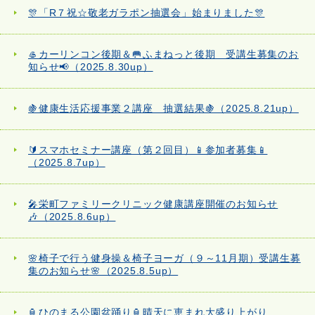
🎊「R７祝☆敬老ガラポン抽選会」始まりました🎊
🥌カーリンコン後期＆🥅ふまねっと後期 受講生募集のお
知らせ📢（2025.8.30up）
🍇健康生活応援事業２講座 抽選結果🍇（2025.8.21up）
🔰スマホセミナー講座（第２回目）📱参加者募集📱
（2025.8.7up）
🎤栄町ファミリークリニック健康講座開催のお知らせ
🎶（2025.8.6up）
🌸椅子で行う健身操＆椅子ヨーガ（９～11月期）受講生募
集のお知らせ🌸（2025.8.5up）
🏮ひのまる公園盆踊り🏮晴天に恵まれ大盛り上がり