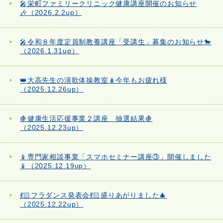
🎤栄町ファミリークリニック健康講座開催のお知らせ
🎶（2026.2.2up）
🎤令和８年度定員制教養講座「受講生」募集のお知らせ🐎
（2026.1.31up）
👑大高先生の演歌体操教室🪆今年もお疲れ様
（2025.12.26up）
🍇健康生活応援事業２講座 抽選結果🍇
（2025.12.23up）
📱専門家相談事業「スマホセミナー講座③」開催しました
📱（2025.12.19up）
💃🏻フラダンス発表会💃🏻盛りあがりました🎄
（2025.12.22up）