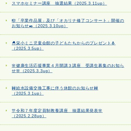
スマホセミナー講座 抽選結果（2025.3.11up）
🎼「卒業作品展」及び「オカリナ修了コンサート」開催の
お知らせ✒️（2025.3.10up）
🐣栄小ミニ児童会館の子どもたちからのプレゼント🐧
（2025.3.5up）
🌸健康生活応援事業４月開講３講座 受講生募集のお知ら
せ🌸（2025.3.3up）
🚧給水設備交換工事に伴う休館のお知らせ🚧
（2025.3.1up）
🎊令和７年度定員制教養講座 抽選結果発表🌸
（2025.2.28up）