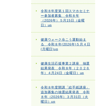
令和８年度第１回スマホセミナ
ー参加者募集 令和８年
（2026年）５月15日（金曜
日）up
健康ウォーク歩こう運動始ま
る 令和８年(2026年)５月４日
(月曜日)up
健康生活応援事業２講座 抽選
結果発表 令和８年（２０２６
年）４月24日（金曜日）up
令和８年度開講「絵手紙講座」
追加募集の抽選結果発表 令和
８年（2026年）３月31日（火
曜日）up