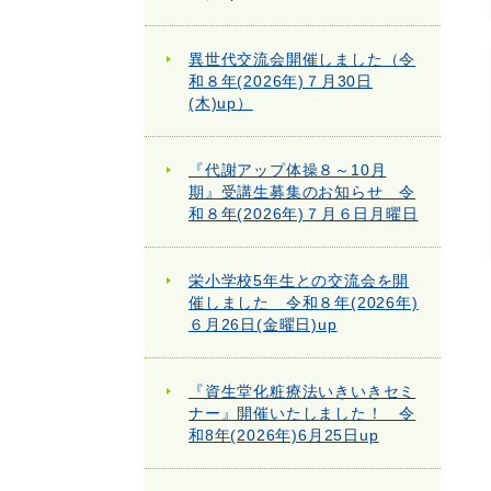
異世代交流会開催しました（令
和８年(2026年)７月30日
(木)up）
『代謝アップ体操８～10月
期』受講生募集のお知らせ 令
和８年(2026年)７月６日月曜日
栄小学校5年生との交流会を開
催しました 令和８年(2026年)
６月26日(金曜日)up
『資生堂化粧療法いきいきセミ
ナー』開催いたしました！ 令
和8年(2026年)6月25日up