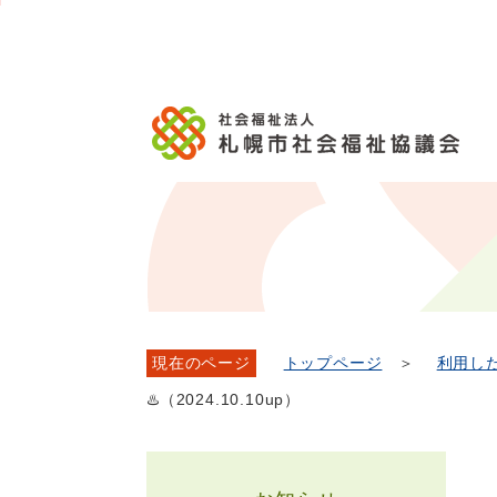
メ
本
こ
こ
文
ッ
か
イ
文
か
こ
タ
ら
ン
へ
ら
こ
ー
フ
メ
移
本
ま
メ
ッ
ニ
動
文
で
ニ
タ
ュ
し
で
ュ
ー
ー
ま
す。
ー
メ
へ
す
こ
ニ
移
こ
ュ
動
ま
ー
し
で
ま
す
現在のページ
トップページ
＞
利用し
♨️（2024.10.10up）