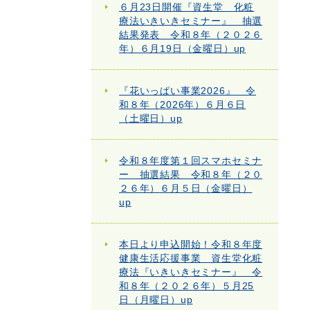
６月23日開催『資生堂 化粧
療法いきいきセミナー』 抽選
結果発表 令和８年（２０２６
年）６月19日（金曜日）up
『花いっぱい事業2026』 令
和８年（2026年）６月６日
（土曜日）up
令和８年度第１回スマホセミナ
ー 抽選結果 令和８年（２０
２６年）６月５日（金曜日）
up
本日より申込開始！令和８年度
健康生活応援事業 資生堂化粧
療法『いきいきセミナー』 令
和８年（２０２６年）５月25
日（月曜日）up