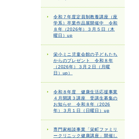
令和７年度定員制教養講座（座
学系）卒業作品展開催中 令和
８年（2026年）３月５日（木
曜日）up
栄小ミニ児童会館の子どもたち
からのプレゼント 令和８年
（2026年）３月２日（月曜
日）up）
令和８年度 健康生活応援事業
４月開講３講座 受講生募集の
お知らせ 令和８年（2026
年）３月１日（日曜日）up
専門家相談事業「栄町ファミリ
ークリニック健康講座」開催し