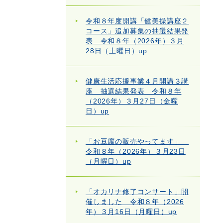
令和８年度開講「健美操講座２
コース」追加募集の抽選結果発
表 令和８年（2026年）３月
28日（土曜日）up
健康生活応援事業４月開講３講
座 抽選結果発表 令和８年
（2026年）３月27日（金曜
日）up
「お豆腐の販売やってます」
令和８年（2026年）３月23日
（月曜日）up
「オカリナ修了コンサート」開
催しました 令和８年（2026
年）３月16日（月曜日）up