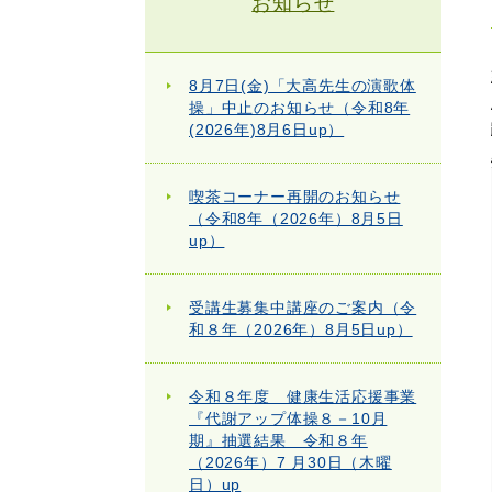
お知らせ
8月7日(金)「大高先生の演歌体
操」中止のお知らせ（令和8年
(2026年)8月6日up）
喫茶コーナー再開のお知らせ
（令和8年（2026年）8月5日
up）
受講生募集中講座のご案内（令
和８年（2026年）8月5日up）
令和８年度 健康生活応援事業
『代謝アップ体操８－10月
期』抽選結果 令和８年
（2026年）7 月30日（木曜
日）up