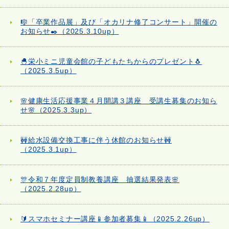
🎼「卒業作品展」及び「オカリナ修了コンサート」開催の
お知らせ✒️（2025.3.10up）
🐣栄小ミニ児童会館の子どもたちからのプレゼント🐧
（2025.3.5up）
🌸健康生活応援事業４月開講３講座 受講生募集のお知ら
せ🌸（2025.3.3up）
🚧給水設備交換工事に伴う休館のお知らせ🚧
（2025.3.1up）
🎊令和７年度定員制教養講座 抽選結果発表🌸
（2025.2.28up）
🔰スマホセミナー講座📱参加者募集📱（2025.2.26up）