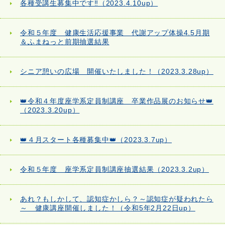
各種受講生募集中です‼（2023.4.10up）
令和５年度 健康生活応援事業 代謝アップ体操4.5月期
＆ふまねっと前期抽選結果
シニア憩いの広場 開催いたしました！（2023.3.28up）
👑令和４年度座学系定員制講座 卒業作品展のお知らせ👑
（2023.3.20up）
👑４月スタート各種募集中👑（2023.3.7up）
令和５年度 座学系定員制講座抽選結果（2023.3.2up）
あれ？もしかして、認知症かしら？～認知症が疑われたら
～ 健康講座開催しました！（令和5年2月22日up）