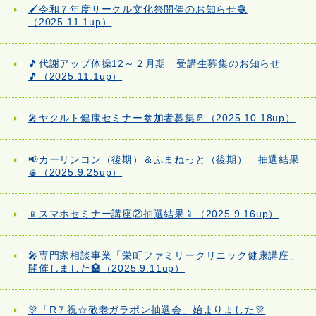
🖌️令和７年度サークル文化祭開催のお知らせ🧶
（2025.11.1up）
🎵代謝アップ体操12～２月期 受講生募集のお知らせ
🎵（2025.11.1up）
🎤ヤクルト健康セミナー参加者募集🥛（2025.10.18up）
📢カーリンコン（後期）＆ふまねっと（後期） 抽選結果
🥌（2025.9.25up）
📱スマホセミナー講座②抽選結果📱（2025.9.16up）
🎤専門家相談事業「栄町ファミリークリニック健康講座」
開催しました🏥（2025.9.11up）
🎊「R７祝☆敬老ガラポン抽選会」始まりました🎊