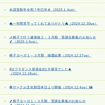
🎍謹賀新年令和７年巳年🎍（2025.1.4up）
🐲一年間見守ってくれてありがとう🐲（2024.12.30up）
🎶椅子で行う健身操２・３月期 受講生募集のお知らせ
🎵（2025.1.6up）
椅子ヨーガ１～３月期 抽選結果（2024.12.27up）
💃🏻フラダンス発表会💃🏻大盛況でした🎄
（2024.12.18up）
🧶サークル文化祭③本日より開催（2024.12.4up）🖼️
🎵椅子ヨーガ１～３月期 受講生募集のお知らせ