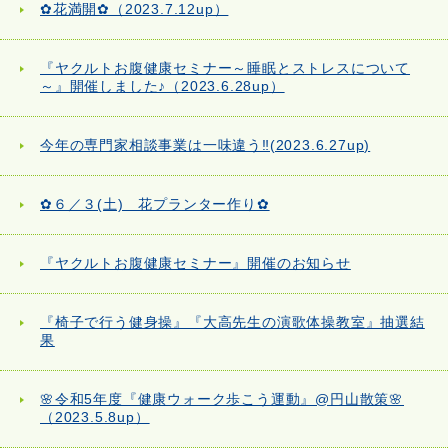
✿花満開✿（2023.7.12up）
『ヤクルトお腹健康セミナー～睡眠とストレスについて
～』開催しました♪（2023.6.28up）
今年の専門家相談事業は一味違う‼(2023.6.27up)
✿６／３(土) 花プランター作り✿
『ヤクルトお腹健康セミナー』開催のお知らせ
『椅子で行う健身操』『大高先生の演歌体操教室』抽選結
果
🌸令和5年度『健康ウォーク歩こう運動』@円山散策🌸
（2023.5.8up）