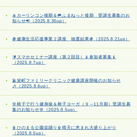
🥌カーリンコン後期＆🥅ふまねっと後期 受講生募集のお
知らせ📢（2025.8.30up）
🍇健康生活応援事業２講座 抽選結果🍇（2025.8.21up）
🔰スマホセミナー講座（第２回目）📱参加者募集📱
（2025.8.7up）
🎤栄町ファミリークリニック健康講座開催のお知らせ
🎶（2025.8.6up）
🌸椅子で行う健身操＆椅子ヨーガ（９～11月期）受講生募
集のお知らせ🌸（2025.8.5up）
🏮ひのまる公園盆踊り🏮晴天に恵まれ大盛り上がり
（2025.8.5up）