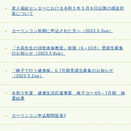
老人福祉センターにおける令和５年５月８日以降の感染対
策について
カーリンコン前期に申込された方へ（2023.5.3up）
『大高先生の演歌体操教室』前期（6～10月）受講生募集
のお知らせ（2023.5.8up）
『椅子で行う健身操』6.7月期受講生募集のお知らせ
（2023.5.2up）
令和５年度 健康生活応援事業 椅子ヨーガ5～7月期 抽
選結果
カーリンコン申込期間延長‼