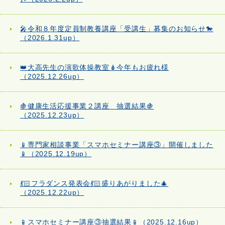
🎤令和８年度定員制教養講座「受講生」募集のお知らせ🐎
（2026.1.31up）
👑大高先生の演歌体操教室🪆今年もお疲れ様
（2025.12.26up）
🍇健康生活応援事業２講座 抽選結果🍇
（2025.12.23up）
📱専門家相談事業「スマホセミナー講座③」開催しました
📱（2025.12.19up）
💃🏻フラダンス発表会💃🏻盛りあがりました🎄
（2025.12.22up）
📱スマホセミナー講座③抽選結果📱（2025.12.16up）