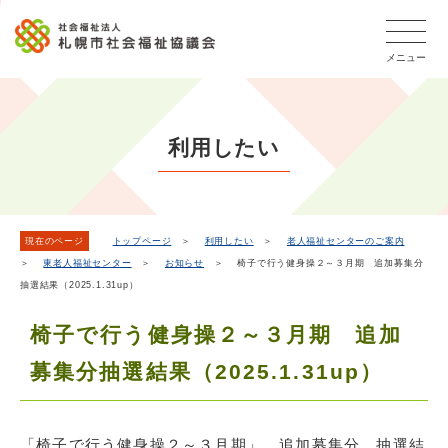
こ
本
こ
文
ッ
か
文
か
こ
タ
ら
メニュー
へ
ら
こ
ー
フ
移
本
ま
メ
ッ
動
文
で
タ
ニ
し
で
ー
ュ
利用したい
ま
す。
メ
ー
ニ
す
こ
ュ
こ
ー
ま
現在のページ
トップページ
＞
利用したい
＞
老人福祉センターのご案内
＞
東老人福祉センター
＞
お知らせ
＞ 椅子で行う健身操２～３月期 追加募集分
で
抽選結果（2025.1.31up）
椅子で行う健身操２～３月期 追加
募集分抽選結果（2025.1.31up）
「椅子で行う健身操２～３月期」 追加募集分 抽選結