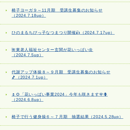
椅子ヨーガ９～11月期 受講生募集のお知らせ
（2024.7.18up）
ひのまるちびっ子なつまつり開催🎣（2024.7.17up）
🌺東老人福祉センター玄関が花いっぱい🌼
（2024.7.5up）
代謝アップ体操８～９月期 受講生募集のお知らせ
🎵（2024.7.1up）
🌷🌻「花いっぱい事業2024」今年も咲きます🌹🪻
（2024.6.8up）
椅子で行う健身操６～７月期 抽選結果（2024.5.28up）