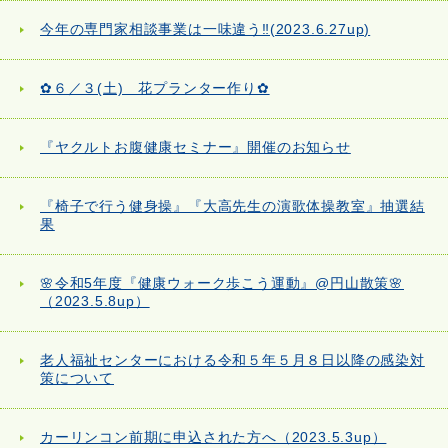
今年の専門家相談事業は一味違う‼(2023.6.27up)
✿６／３(土) 花プランター作り✿
『ヤクルトお腹健康セミナー』開催のお知らせ
『椅子で行う健身操』『大高先生の演歌体操教室』抽選結
果
🌸令和5年度『健康ウォーク歩こう運動』@円山散策🌸
（2023.5.8up）
老人福祉センターにおける令和５年５月８日以降の感染対
策について
カーリンコン前期に申込された方へ（2023.5.3up）