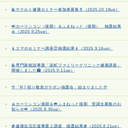
🎤ヤクルト健康セミナー参加者募集🥛（2025.10.18up）
📢カーリンコン（後期）＆ふまねっと（後期） 抽選結果
🥌（2025.9.25up）
📱スマホセミナー講座②抽選結果📱（2025.9.16up）
🎤専門家相談事業「栄町ファミリークリニック健康講座」
開催しました🏥（2025.9.11up）
🎊「R７祝☆敬老ガラポン抽選会」始まりました🎊
🥌カーリンコン後期＆🥅ふまねっと後期 受講生募集のお
知らせ📢（2025.8.30up）
🍇健康生活応援事業２講座 抽選結果🍇（2025.8.21up）