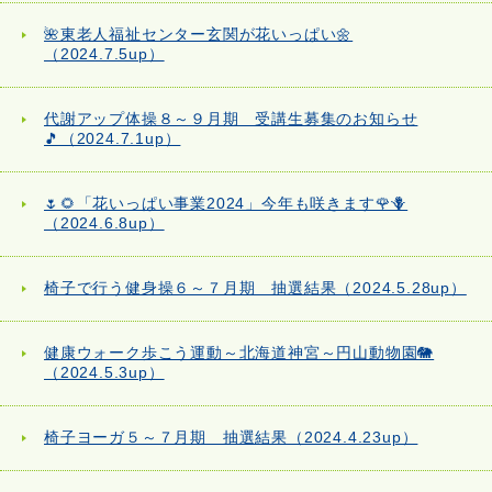
🌺東老人福祉センター玄関が花いっぱい🌼
（2024.7.5up）
代謝アップ体操８～９月期 受講生募集のお知らせ
🎵（2024.7.1up）
🌷🌻「花いっぱい事業2024」今年も咲きます🌹🪻
（2024.6.8up）
椅子で行う健身操６～７月期 抽選結果（2024.5.28up）
健康ウォーク歩こう運動～北海道神宮～円山動物園🐘
（2024.5.3up）
椅子ヨーガ５～７月期 抽選結果（2024.4.23up）