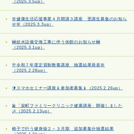
（2025.3.5up）
🌸健康生活応援事業４月開講３講座 受講生募集のお知ら
せ🌸（2025.3.3up）
🚧給水設備交換工事に伴う休館のお知らせ🚧
（2025.3.1up）
🎊令和７年度定員制教養講座 抽選結果発表🌸
（2025.2.28up）
🔰スマホセミナー講座📱参加者募集📱（2025.2.26up）
🎤「栄町ファミリークリニック健康講座」開催しました
🎶（2025.2.13up）
椅子で行う健身操２～３月期 追加募集分抽選結果