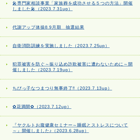
🎤専門家相談事業「家族葬を成功させる５つの方法」開催
しました🎤（2023.7.31up）
代謝アップ体操8.9月期 抽選結果
自衛消防訓練を実施しました（2023.7.25up）
犯罪被害を防ぐ～振り込め詐欺被害に遭わないために～開
催しました（2023.7.19up）
ちびっ子なつまつり無事終了‼（2023.7.13up）
✿花満開✿（2023.7.12up）
『ヤクルトお腹健康セミナー～睡眠とストレスについて
～』開催しました♪（2023.6.28up）