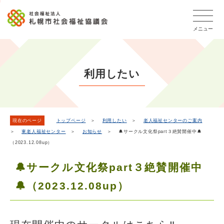
こ
本
こ
文
ッ
か
文
か
こ
タ
ら
メニュー
へ
ら
こ
ー
フ
移
本
ま
メ
ッ
動
文
で
タ
ニ
し
で
ー
ュ
利用したい
ま
す。
メ
ー
ニ
す
こ
ュ
こ
ー
ま
現在のページ
トップページ
＞
利用したい
＞
老人福祉センターのご案内
＞
東老人福祉センター
＞
お知らせ
＞ 🔔サークル文化祭part３絶賛開催中🔔
で
（2023.12.08up）
🔔サークル文化祭part３絶賛開催中
🔔（2023.12.08up）