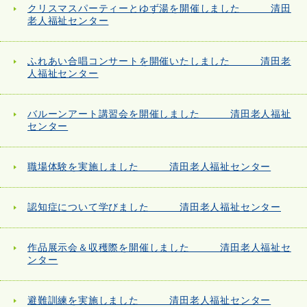
クリスマスパーティーとゆず湯を開催しました 清田
老人福祉センター
ふれあい合唱コンサートを開催いたしました 清田老
人福祉センター
バルーンアート講習会を開催しました 清田老人福祉
センター
職場体験を実施しました 清田老人福祉センター
認知症について学びました 清田老人福祉センター
作品展示会＆収穫際を開催しました 清田老人福祉セ
ンター
避難訓練を実施しました 清田老人福祉センター