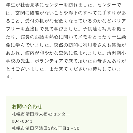
年生が社会見学にセンターを訪れました。センターで
は、玄関に段差がないことや廊下のすべてに手すりがあ
ること、受付の机がなぜ低くなっているのかなどバリア
フリーを直接目で見て学びました。子供達も写真を撮っ
たり、館長のお話を熱心に聞いてメモをとったり一生懸
命に学んでいました。突然の訪問に利用者さんも笑顔が
あふれ、館内が和やかな空気に包まれました。清田南小
学校の先生、ボランティアで来て頂いたお母さんありが
とうございました。また来てくださいお待ちしていま
す。
お問い合わせ
札幌市清田老人福祉センター
004-0843
札幌市清田区清田3条3丁目1－30