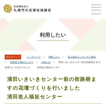
こ
本
こ
文
ッ
か
文
か
こ
タ
ら
メニュー
へ
ら
こ
ー
フ
移
本
ま
メ
ッ
動
文
で
タ
ニ
し
で
ー
ュ
利用したい
ま
す。
メ
ー
ニ
す
こ
ュ
こ
ー
ま
現在のページ
トップページ
＞
利用したい
＞
老人福祉センターのご案内
＞
清田老人福祉センター
＞
お知らせ
＞ 清田いきいきセンター前の街路樹ますの
で
花壇づくりを行いました 清田老人福祉センター
清田いきいきセンター前の街路樹ま
すの花壇づくりを行いました
清田老人福祉センター