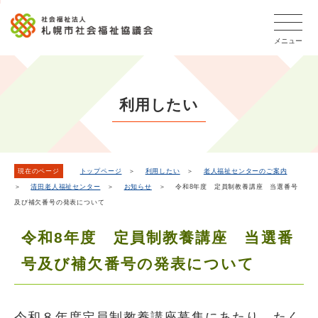
こ
本
こ
文
ッ
か
文
か
こ
タ
ら
メニュー
へ
ら
こ
ー
フ
移
本
ま
メ
ッ
動
文
で
タ
ニ
し
で
ー
ュ
利用したい
ま
す。
メ
ー
ニ
す
こ
ュ
こ
ー
ま
現在のページ
トップページ
＞
利用したい
＞
老人福祉センターのご案内
＞
清田老人福祉センター
＞
お知らせ
＞ 令和8年度 定員制教養講座 当選番号
で
及び補欠番号の発表について
令和8年度 定員制教養講座 当選番
号及び補欠番号の発表について
令和８年度定員制教養講座募集にあたり、たく