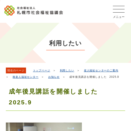
こ
本
こ
文
ッ
か
文
か
こ
タ
ら
メニュー
へ
ら
こ
ー
フ
移
本
ま
メ
ッ
動
文
で
タ
ニ
し
で
ー
ュ
利用したい
ま
す。
メ
ー
ニ
す
こ
ュ
こ
ー
ま
現在のページ
トップページ
＞
利用したい
＞
老人福祉センターのご案内
＞
南老人福祉センター
＞
お知らせ
＞ 成年後見講話を開催しました 2025.9
で
成年後見講話を開催しました
2025.9