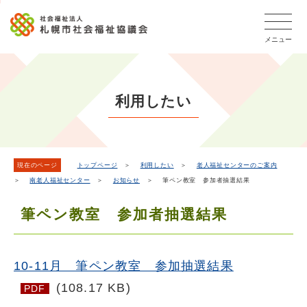
こ
本
こ
文
ッ
か
文
か
こ
タ
ら
メニュー
へ
ら
こ
ー
フ
移
本
ま
メ
ッ
動
文
で
タ
ニ
し
で
ー
ュ
利用したい
ま
す。
メ
ー
ニ
す
こ
ュ
こ
ー
ま
現在のページ
トップページ
＞
利用したい
＞
老人福祉センターのご案内
＞
南老人福祉センター
＞
お知らせ
＞ 筆ペン教室 参加者抽選結果
で
筆ペン教室 参加者抽選結果
10-11月 筆ペン教室 参加抽選結果
(108.17 KB)
PDF