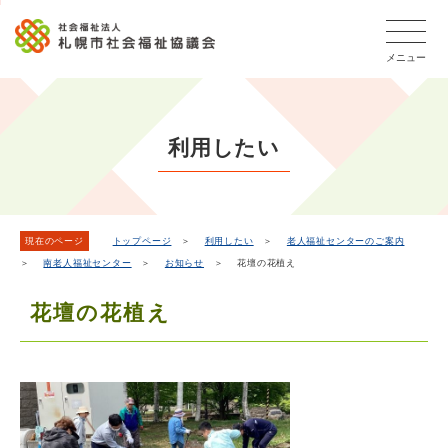
こ
本
こ
文
ッ
か
文
か
こ
タ
ら
メニュー
へ
ら
こ
ー
フ
移
本
ま
メ
ッ
動
文
で
タ
ニ
し
で
ー
ュ
利用したい
ま
す。
メ
ー
ニ
す
こ
ュ
こ
ー
ま
現在のページ
トップページ
＞
利用したい
＞
老人福祉センターのご案内
＞
南老人福祉センター
＞
お知らせ
＞ 花壇の花植え
で
花壇の花植え