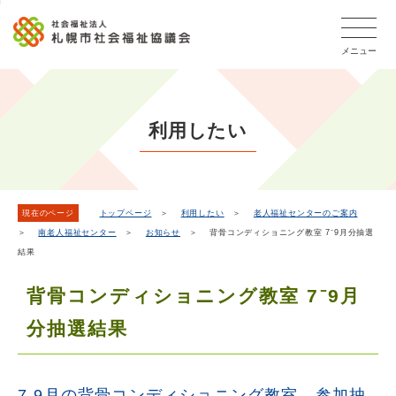
こ
本
こ
文
ッ
か
文
か
こ
タ
ら
メニュー
へ
ら
こ
ー
フ
移
本
ま
メ
ッ
動
文
で
タ
ニ
し
で
ー
ュ
利用したい
ま
す。
メ
ー
ニ
す
こ
ュ
こ
ー
ま
現在のページ
トップページ
＞
利用したい
＞
老人福祉センターのご案内
＞
南老人福祉センター
＞
お知らせ
＞ 背骨コンディショニング教室 7⁻9月分抽選
で
結果
背骨コンディショニング教室 7⁻9月
分抽選結果
7-9月の背骨コンディショニング教室 参加抽