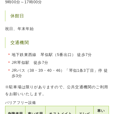
9時00分～17時00分
休館日
祝日、年末年始
交通機関
地下鉄東西線 琴似駅（5番出口） 徒歩7分
JR琴似駅 徒歩7分
JRバス（38・39・40・46）「琴似1条3丁目」停 徒
歩3分
※駐車場は限りがありますので、公共交通機関のご利用
をお願いいたします。
バリアフリー設備
車い
身障者用
車いす用
オストメイト
エレベ