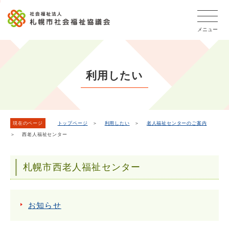
こ
本
こ
文
ッ
か
文
か
こ
タ
ら
メニュー
へ
ら
こ
ー
フ
移
本
ま
メ
ッ
動
文
で
タ
ニ
し
で
ー
ュ
利用したい
ま
す。
メ
ー
ニ
す
こ
ュ
こ
ー
ま
現在のページ
トップページ
＞
利用したい
＞
老人福祉センターのご案内
＞ 西老人福祉センター
で
札幌市西老人福祉センター
お知らせ