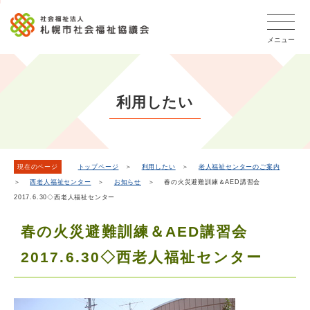
こ
本
こ
文
ッ
か
文
か
こ
タ
ら
メニュー
へ
ら
こ
ー
フ
移
本
ま
メ
ッ
動
文
で
タ
ニ
し
で
ー
ュ
利用したい
ま
す。
メ
ー
ニ
す
こ
ュ
こ
ー
ま
現在のページ
トップページ
＞
利用したい
＞
老人福祉センターのご案内
＞
西老人福祉センター
＞
お知らせ
＞ 春の火災避難訓練＆AED講習会
で
2017.6.30◇西老人福祉センター
春の火災避難訓練＆AED講習会
2017.6.30◇西老人福祉センター