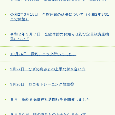
令和2年3月18日 全館休館の延長について（令和2年3/31
まで休館）
令和２年３月７日 全館休館のお知らせ及び定員制講座抽
選について
10月24日 原気チェック行いました。
9月27日 ひざの痛みとの上手な付き合い方
9月26日 ロコモトレーニング教室③
９月 高齢者保健福祉週間行事を開催しました
８月３０日 腰の痛みとの上手な付き合い方