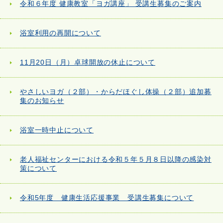
令和６年度 健康教室「ヨガ講座」 受講生募集のご案内
浴室利用の再開について
11月20日（月）卓球開放の休止について
やさしいヨガ（２部）・からだほぐし体操（２部）追加募
集のお知らせ
浴室一時中止について
老人福祉センターにおける令和５年５月８日以降の感染対
策について
令和5年度 健康生活応援事業 受講生募集について