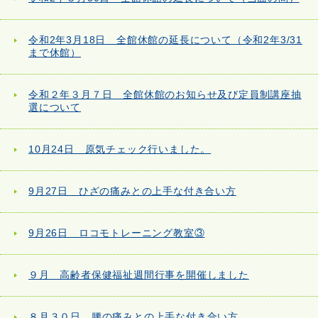
令和2年3月18日 全館休館の延長について（令和2年3/31
まで休館）
令和２年３月７日 全館休館のお知らせ及び定員制講座抽
選について
10月24日 原気チェック行いました。
9月27日 ひざの痛みとの上手な付き合い方
9月26日 ロコモトレーニング教室③
９月 高齢者保健福祉週間行事を開催しました
８月３０日 腰の痛みとの上手な付き合い方