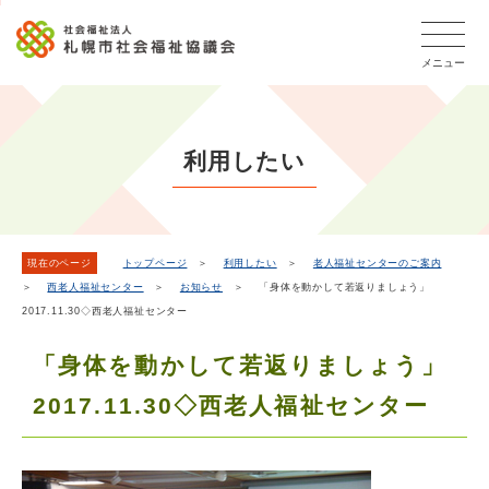
こ
本
こ
文
ッ
か
文
か
こ
タ
ら
メニュー
へ
ら
こ
ー
フ
移
本
ま
メ
ッ
動
文
で
タ
ニ
し
で
ー
ュ
利用したい
ま
す。
メ
ー
ニ
す
こ
ュ
こ
ー
ま
現在のページ
トップページ
＞
利用したい
＞
老人福祉センターのご案内
＞
西老人福祉センター
＞
お知らせ
＞ 「身体を動かして若返りましょう」
で
2017.11.30◇西老人福祉センター
「身体を動かして若返りましょう」
2017.11.30◇西老人福祉センター