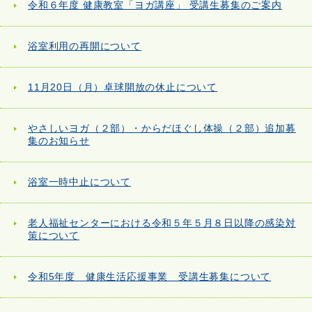
令和６年度 健康教室「ヨガ講座」 受講生募集のご案内
浴室利用の再開について
11月20日（月）卓球開放の休止について
やさしいヨガ（２部）・からだほぐし体操（２部）追加募
集のお知らせ
浴室一時中止について
老人福祉センターにおける令和５年５月８日以降の感染対
策について
令和5年度 健康生活応援事業 受講生募集について