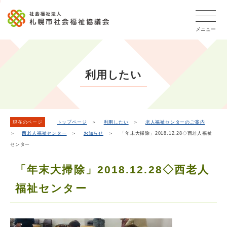
こ
本
こ
文
ッ
か
文
か
こ
タ
ら
メニュー
へ
ら
こ
ー
フ
移
本
ま
メ
ッ
動
文
で
タ
ニ
し
で
ー
ュ
利用したい
ま
す。
メ
ー
ニ
す
こ
ュ
こ
ー
ま
現在のページ
トップページ
＞
利用したい
＞
老人福祉センターのご案内
＞
西老人福祉センター
＞
お知らせ
＞ 「年末大掃除」2018.12.28◇西老人福祉
で
センター
「年末大掃除」2018.12.28◇西老人
福祉センター