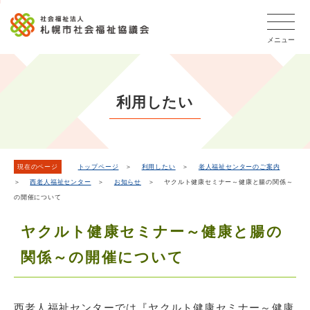
こ
本
こ
文
ッ
か
文
か
こ
タ
ら
メニュー
へ
ら
こ
ー
フ
移
本
ま
メ
ッ
動
文
で
タ
ニ
し
で
ー
ュ
利用したい
ま
す。
メ
ー
ニ
す
こ
ュ
こ
ー
ま
現在のページ
トップページ
＞
利用したい
＞
老人福祉センターのご案内
＞
西老人福祉センター
＞
お知らせ
＞ ヤクルト健康セミナー～健康と腸の関係～
で
の開催について
ヤクルト健康セミナー～健康と腸の
関係～の開催について
西老人福祉センターでは『ヤクルト健康セミナー～健康