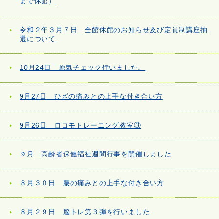
まで休館）
令和２年３月７日 全館休館のお知らせ及び定員制講座抽
選について
10月24日 原気チェック行いました。
9月27日 ひざの痛みとの上手な付き合い方
9月26日 ロコモトレーニング教室③
９月 高齢者保健福祉週間行事を開催しました
８月３０日 腰の痛みとの上手な付き合い方
８月２９日 脳トレ第３弾を行いました