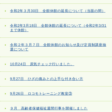
令和2年３月30日 全館休館の延長について（当面の間）
令和2年3月18日 全館休館の延長について（令和2年3/31
まで休館）
令和２年３月７日 全館休館のお知らせ及び定員制講座抽
選について
10月24日 原気チェック行いました。
9月27日 ひざの痛みとの上手な付き合い方
9月26日 ロコモトレーニング教室③
９月 高齢者保健福祉週間行事を開催しました