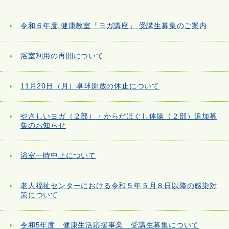
令和６年度 健康教室「ヨガ講座」 受講生募集のご案内
浴室利用の再開について
11月20日（月）卓球開放の休止について
やさしいヨガ（２部）・からだほぐし体操（２部）追加募
集のお知らせ
浴室一時中止について
老人福祉センターにおける令和５年５月８日以降の感染対
策について
令和5年度 健康生活応援事業 受講生募集について