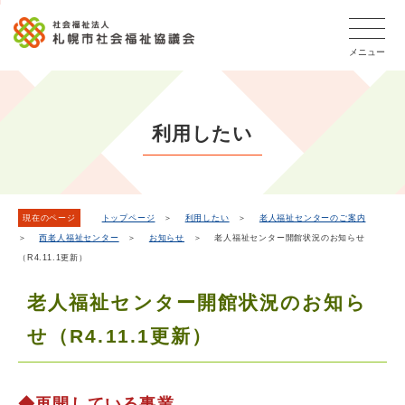
こ
本
こ
文
ッ
か
文
か
こ
タ
ら
メニュー
へ
ら
こ
ー
フ
移
本
ま
メ
ッ
動
文
で
タ
ニ
し
で
ー
ュ
利用したい
ま
す。
メ
ー
ニ
す
こ
ュ
こ
ー
ま
現在のページ
トップページ
＞
利用したい
＞
老人福祉センターのご案内
＞
西老人福祉センター
＞
お知らせ
＞ 老人福祉センター開館状況のお知らせ
で
（R4.11.1更新）
老人福祉センター開館状況のお知ら
せ（R4.11.1更新）
◆再開している事業