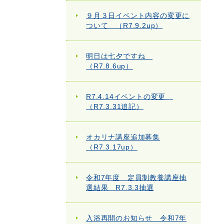
９月３日イベント内容の変更に
ついて （R7.9.2up）
明日は七夕ですね
（R7.8.6up）
R7.4.14イベントの変更
（R7.3.31追記）
オカリナ講座追加募集
（R7.3.17up）
令和7年度 定員制教養講座抽
選結果 R7.3.3抽選
入浴再開のお知らせ 令和7年