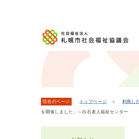
メ
本
こ
こ
文
ッ
か
イ
文
か
こ
タ
ら
ン
へ
ら
こ
ー
フ
メ
移
本
ま
メ
ッ
ニ
動
文
で
ニ
タ
ュ
し
で
ュ
ー
ー
ま
す。
ー
メ
へ
す
こ
ニ
移
こ
ュ
動
ま
ー
し
で
ま
す
現在のページ
トップページ
＞
利用し
を開催しました」～白石老人福祉センター