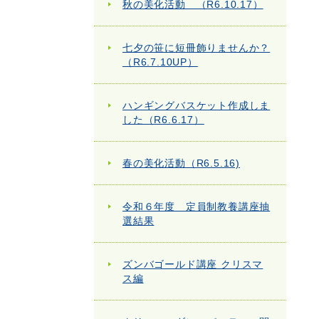
秋の美化活動 （R6.10.17）
七夕の笹に短冊飾りませんか？
（R6.7.10UP）
ハンギングバスケット作成しま
した（R6.6.17）
春の美化活動（R6.5.16)
令和６年度 定員制教養講座抽
選結果
ズンバゴールド講座 クリスマ
ス編