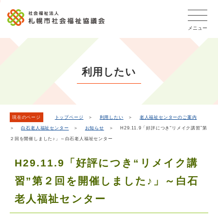
こ
本
こ
文
ッ
か
文
か
こ
タ
ら
メニュー
へ
ら
こ
ー
フ
移
本
ま
メ
ッ
動
文
で
タ
ニ
し
で
ー
ュ
利用したい
ま
す。
メ
ー
ニ
す
こ
ュ
こ
ー
ま
現在のページ
トップページ
＞
利用したい
＞
老人福祉センターのご案内
＞
白石老人福祉センター
＞
お知らせ
＞ H29.11.9「好評につき“リメイク講習”第
で
２回を開催しました♪」～白石老人福祉センター
H29.11.9「好評につき“リメイク講
習”第２回を開催しました♪」～白石
老人福祉センター