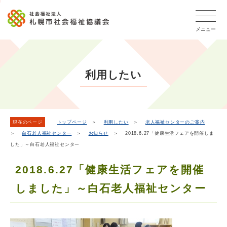
こ
本
こ
文
ッ
か
文
か
こ
タ
ら
メニュー
へ
ら
こ
ー
フ
移
本
ま
メ
ッ
動
文
で
タ
ニ
し
で
ー
ュ
利用したい
ま
す。
メ
ー
ニ
す
こ
ュ
こ
ー
ま
現在のページ
トップページ
＞
利用したい
＞
老人福祉センターのご案内
＞
白石老人福祉センター
＞
お知らせ
＞ 2018.6.27「健康生活フェアを開催しま
で
した」～白石老人福祉センター
2018.6.27「健康生活フェアを開催
しました」～白石老人福祉センター