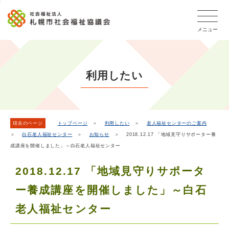
こ
本
こ
文
ッ
か
文
か
こ
タ
ら
メニュー
へ
ら
こ
ー
フ
移
本
ま
メ
ッ
動
文
で
タ
ニ
し
で
ー
ュ
利用したい
ま
す。
メ
ー
ニ
す
こ
ュ
こ
ー
ま
現在のページ
トップページ
＞
利用したい
＞
老人福祉センターのご案内
＞
白石老人福祉センター
＞
お知らせ
＞ 2018.12.17 「地域見守りサポーター養
で
成講座を開催しました」～白石老人福祉センター
2018.12.17 「地域見守りサポータ
ー養成講座を開催しました」～白石
老人福祉センター