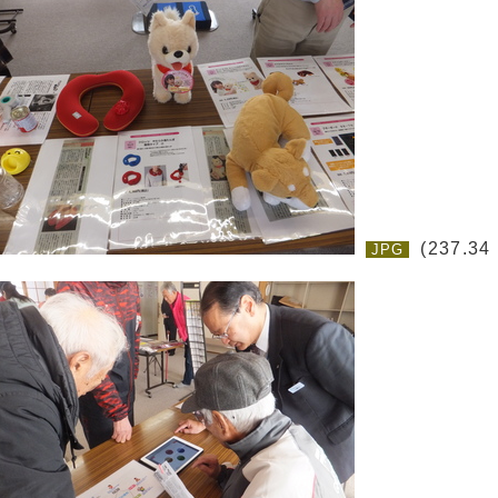
(237.34
JPG