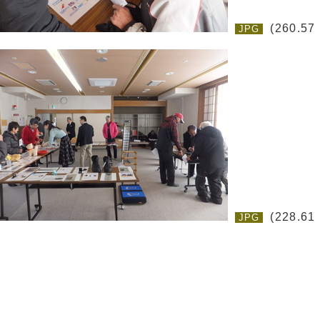
(260.57
JPG
(228.61
JPG