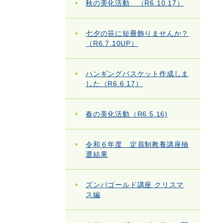
秋の美化活動 （R6.10.17）
七夕の笹に短冊飾りませんか？
（R6.7.10UP）
ハンギングバスケット作成しま
した（R6.6.17）
春の美化活動（R6.5.16)
令和６年度 定員制教養講座抽
選結果
ズンバゴールド講座 クリスマ
ス編