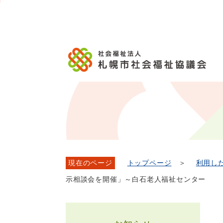
メ
本
こ
こ
文
ッ
か
イ
文
か
こ
タ
ら
ン
へ
ら
こ
ー
フ
メ
移
本
ま
メ
ッ
ニ
動
文
で
ニ
タ
ュ
し
で
ュ
ー
ー
ま
す。
ー
メ
へ
す
こ
ニ
移
こ
ュ
動
ま
ー
し
で
ま
す
現在のページ
トップページ
＞
利用し
示相談会を開催」～白石老人福祉センター