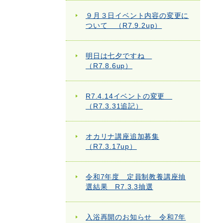
９月３日イベント内容の変更に
ついて （R7.9.2up）
明日は七夕ですね
（R7.8.6up）
R7.4.14イベントの変更
（R7.3.31追記）
オカリナ講座追加募集
（R7.3.17up）
令和7年度 定員制教養講座抽
選結果 R7.3.3抽選
入浴再開のお知らせ 令和7年