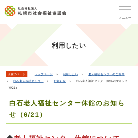
こ
本
こ
文
ッ
か
文
か
こ
タ
ら
メニュー
へ
ら
こ
ー
フ
移
本
ま
メ
ッ
動
文
で
タ
ニ
し
で
ー
ュ
利用したい
ま
す。
メ
ー
ニ
す
こ
ュ
こ
ー
ま
現在のページ
トップページ
＞
利用したい
＞
老人福祉センターのご案内
＞
白石老人福祉センター
＞
お知らせ
＞ 白石老人福祉センター休館のお知らせ
で
（6/21）
白石老人福祉センター休館のお知ら
せ（6/21）