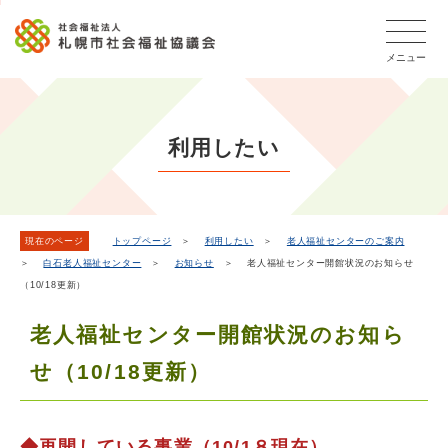
こ
本
こ
文
ッ
か
文
か
こ
タ
ら
メニュー
へ
ら
こ
ー
フ
移
本
ま
メ
ッ
動
文
で
タ
ニ
し
で
ー
ュ
利用したい
ま
す。
メ
ー
ニ
す
こ
ュ
こ
ー
ま
現在のページ
トップページ
＞
利用したい
＞
老人福祉センターのご案内
＞
白石老人福祉センター
＞
お知らせ
＞ 老人福祉センター開館状況のお知らせ
で
（10/18更新）
老人福祉センター開館状況のお知ら
せ（10/18更新）
◆再開している事業（10/1８現在）