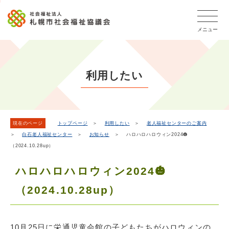
こ
本
こ
文
ッ
か
文
か
こ
タ
ら
メニュー
へ
ら
こ
ー
フ
移
本
ま
メ
ッ
動
文
で
タ
ニ
し
で
ー
ュ
利用したい
ま
す。
メ
ー
ニ
す
こ
ュ
こ
ー
ま
現在のページ
トップページ
＞
利用したい
＞
老人福祉センターのご案内
＞
白石老人福祉センター
＞
お知らせ
＞ ハロハロハロウィン2024🎃
で
（2024.10.28up）
ハロハロハロウィン2024🎃
（2024.10.28up）
10月25日に栄通児童会館の子どもたちがハロウィンの