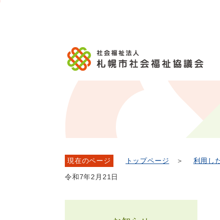
メ
本
こ
こ
文
ッ
か
イ
文
か
こ
タ
ら
ン
へ
ら
こ
ー
フ
メ
移
本
ま
メ
ッ
ニ
動
文
で
ニ
タ
ュ
し
で
ュ
ー
ー
ま
す。
ー
メ
へ
す
こ
ニ
移
こ
ュ
動
ま
ー
し
で
ま
す
現在のページ
トップページ
＞
利用し
令和7年2月21日