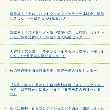
新登場！「アロマハンドタッチングセラピー体験会」開催
しました♪（🌸豊平老人福祉センター）
新講座！「和太鼓リズム遊び講座①②」大好評につきキャ
ンセル待ち受付中！（🌸豊平老人福祉センター）
大好評！第２弾！「ラテン＆サルサダンス講座」開催しま
した♪（🌸豊平老人福祉センター）
秋の交通安全街頭啓発運動（🌸豊平老人福祉センター）
【令和５年１０月から】自由参加講座『ステップダンス・
詩吟・日本舞踊』に変わります（🌸豊平老人福祉センタ
ー）
新！定員制「背骨コンディショニング講座」開講しました