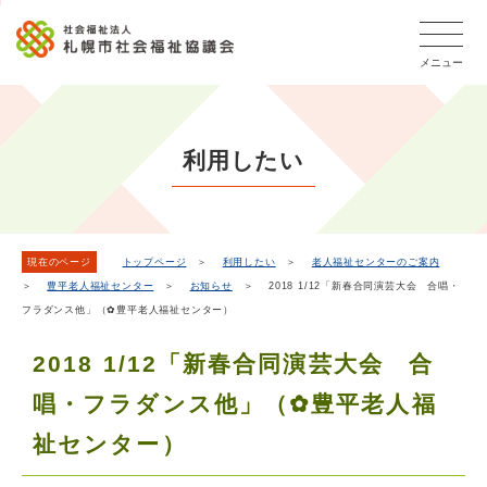
こ
本
こ
文
ッ
か
文
か
こ
タ
ら
メニュー
へ
ら
こ
ー
フ
移
本
ま
メ
ッ
動
文
で
タ
ニ
し
で
ー
ュ
利用したい
ま
す。
メ
ー
ニ
す
こ
ュ
こ
ー
ま
現在のページ
トップページ
＞
利用したい
＞
老人福祉センターのご案内
＞
豊平老人福祉センター
＞
お知らせ
＞ 2018 1/12「新春合同演芸大会 合唱・
で
フラダンス他」（✿豊平老人福祉センター）
2018 1/12「新春合同演芸大会 合
唱・フラダンス他」（✿豊平老人福
祉センター）