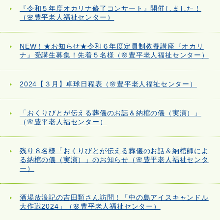
『令和５年度オカリナ修了コンサート』開催しました！
（🌸豊平老人福祉センター）
NEW！★お知らせ★令和６年度定員制教養講座『オカリ
ナ』受講生募集！先着５名様（🌸豊平老人福祉センター）
2024【３月】卓球日程表（🌸豊平老人福祉センター）
「おくりびとが伝える葬儀のお話＆納棺の儀（実演）」
（🌸豊平老人福センター）
残り８名様「おくりびとが伝える葬儀のお話＆納棺師によ
る納棺の儀（実演）」のお知らせ（🌸豊平老人福祉センタ
ー）
酒場放浪記の吉田類さん訪問！「中の島アイスキャンドル
大作戦2024」（🌸豊平老人福祉センター）