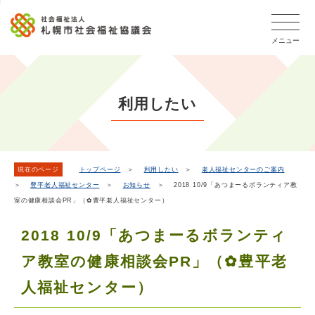
こ
本
こ
文
ッ
か
文
か
こ
タ
ら
メニュー
へ
ら
こ
ー
フ
移
本
ま
メ
ッ
動
文
で
タ
ニ
し
で
ー
ュ
利用したい
ま
す。
メ
ー
ニ
す
こ
ュ
こ
ー
ま
現在のページ
トップページ
＞
利用したい
＞
老人福祉センターのご案内
＞
豊平老人福祉センター
＞
お知らせ
＞ 2018 10/9「あつまーるボランティア教
で
室の健康相談会PR」（✿豊平老人福祉センター）
2018 10/9「あつまーるボランティ
ア教室の健康相談会PR」（✿豊平老
人福祉センター）