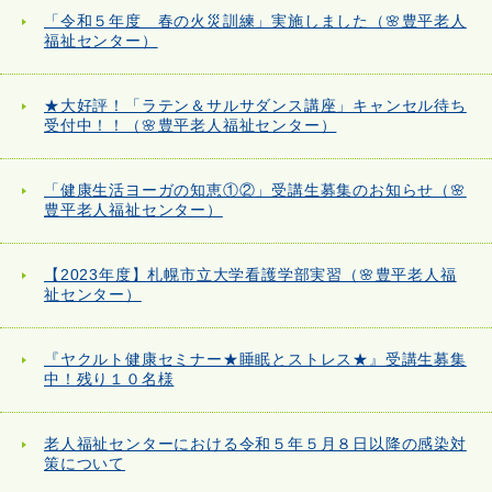
「令和５年度 春の火災訓練」実施しました（🌸豊平老人
福祉センター）
★大好評！「ラテン＆サルサダンス講座」キャンセル待ち
受付中！！（🌸豊平老人福祉センター）
「健康生活ヨーガの知恵①②」受講生募集のお知らせ（🌸
豊平老人福祉センター）
【2023年度】札幌市立大学看護学部実習（🌸豊平老人福
祉センター）
『ヤクルト健康セミナー★睡眠とストレス★』受講生募集
中！残り１０名様
老人福祉センターにおける令和５年５月８日以降の感染対
策について