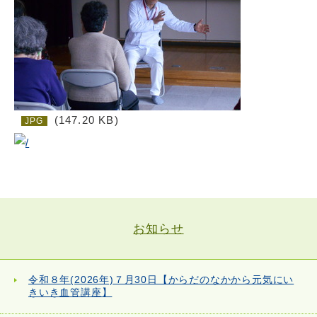
(147.20 KB)
JPG
お知らせ
令和８年(2026年)７月30日【からだのなかから元気にい
きいき血管講座】