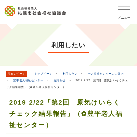
こ
本
こ
文
ッ
か
文
か
こ
タ
ら
メニュー
へ
ら
こ
ー
フ
移
本
ま
メ
ッ
動
文
で
タ
ニ
し
で
ー
ュ
利用したい
ま
す。
メ
ー
ニ
す
こ
ュ
こ
ー
ま
現在のページ
トップページ
＞
利用したい
＞
老人福祉センターのご案内
＞
豊平老人福祉センター
＞
お知らせ
＞ 2019 2/22「第2回 原気けいらくチェ
で
ック結果報告」（✿豊平老人福祉センター）
2019 2/22「第2回 原気けいらく
チェック結果報告」（✿豊平老人福
祉センター）