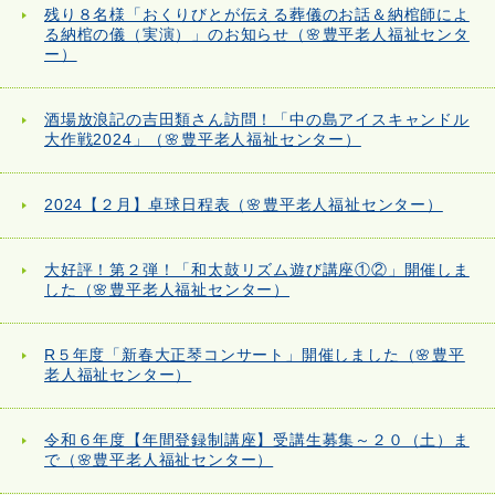
残り８名様「おくりびとが伝える葬儀のお話＆納棺師によ
る納棺の儀（実演）」のお知らせ（🌸豊平老人福祉センタ
ー）
酒場放浪記の吉田類さん訪問！「中の島アイスキャンドル
大作戦2024」（🌸豊平老人福祉センター）
2024【２月】卓球日程表（🌸豊平老人福祉センター）
大好評！第２弾！「和太鼓リズム遊び講座①②」開催しま
した（🌸豊平老人福祉センター）
R５年度「新春大正琴コンサート」開催しました（🌸豊平
老人福祉センター）
令和６年度【年間登録制講座】受講生募集～２０（土）ま
で（🌸豊平老人福祉センター）