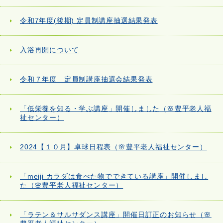
令和7年度(後期) 定員制講座抽選結果発表
入浴再開について
令和７年度 定員制講座抽選会結果発表
「低栄養を知る・学ぶ講座」開催しました（🌸豊平老人福
祉センター）
2024【１０月】卓球日程表（🌸豊平老人福祉センター）
「meiji カラダは食べた物でできている講座」開催しまし
た（🌸豊平老人福祉センター）
「ラテン＆サルサダンス講座」開催日訂正のお知らせ（🌸