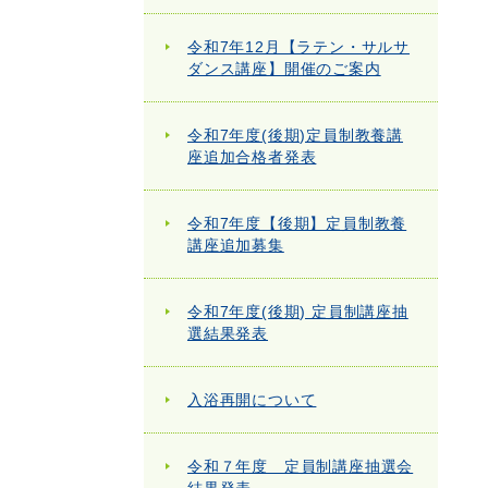
令和7年12月【ラテン・サルサ
ダンス講座】開催のご案内
令和7年度(後期)定員制教養講
座追加合格者発表
令和7年度【後期】定員制教養
講座追加募集
令和7年度(後期) 定員制講座抽
選結果発表
入浴再開について
令和７年度 定員制講座抽選会