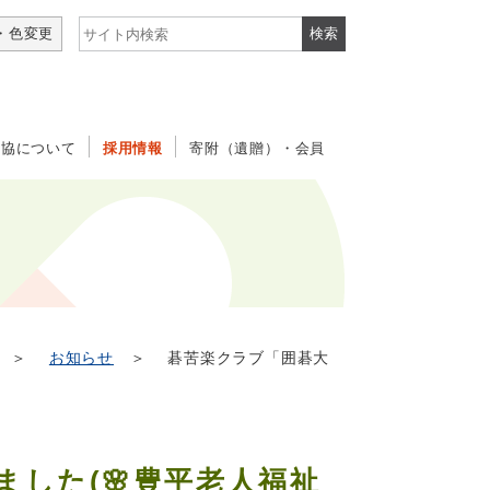
サイト内検索
・色変更
社協について
採用情報
寄附（遺贈）・会員
＞
お知らせ
＞ 碁苦楽クラブ「囲碁大
した(🌸豊平老人福祉