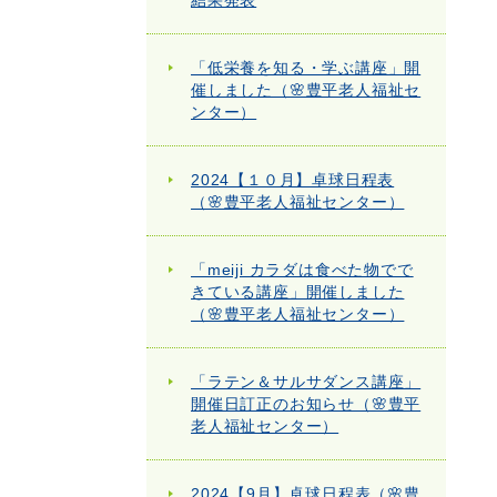
結果発表
「低栄養を知る・学ぶ講座」開
催しました（🌸豊平老人福祉セ
ンター）
2024【１０月】卓球日程表
（🌸豊平老人福祉センター）
「meiji カラダは食べた物でで
きている講座」開催しました
（🌸豊平老人福祉センター）
「ラテン＆サルサダンス講座」
開催日訂正のお知らせ（🌸豊平
老人福祉センター）
2024【9月】卓球日程表（🌸豊