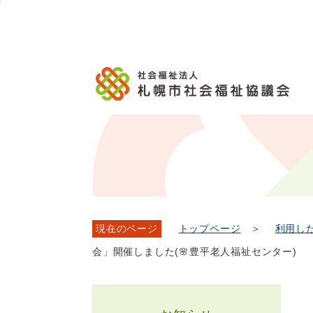
メ
本
こ
こ
文
ッ
か
イ
文
か
こ
タ
ら
ン
へ
ら
こ
ー
フ
メ
移
本
ま
メ
ッ
ニ
動
文
で
ニ
タ
ュ
し
で
ュ
ー
ー
ま
す。
ー
メ
へ
す
こ
ニ
移
こ
ュ
動
ま
ー
し
で
ま
す
現在のページ
トップページ
＞
利用し
会」開催しました(🌸豊平老人福祉センター)