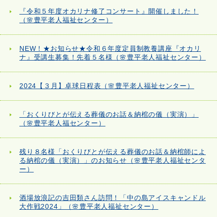
『令和５年度オカリナ修了コンサート』開催しました！
（🌸豊平老人福祉センター）
NEW！★お知らせ★令和６年度定員制教養講座『オカリ
ナ』受講生募集！先着５名様（🌸豊平老人福祉センター）
2024【３月】卓球日程表（🌸豊平老人福祉センター）
「おくりびとが伝える葬儀のお話＆納棺の儀（実演）」
（🌸豊平老人福センター）
残り８名様「おくりびとが伝える葬儀のお話＆納棺師によ
る納棺の儀（実演）」のお知らせ（🌸豊平老人福祉センタ
ー）
酒場放浪記の吉田類さん訪問！「中の島アイスキャンドル
大作戦2024」（🌸豊平老人福祉センター）