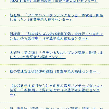
2023【10月】卓球日程表（🌸豊平老人福祉センター）
新登場！「アロマハンドタッチングセラピー体験会」開催
しました♪（🌸豊平老人福祉センター）
新講座！「和太鼓リズム遊び講座①②」大好評につきキャ
ンセル待ち受付中！（🌸豊平老人福祉センター）
大好評！第２弾！「ラテン＆サルサダンス講座」開催しま
した♪（🌸豊平老人福祉センター）
秋の交通安全街頭啓発運動（🌸豊平老人福祉センター）
【令和５年１０月から】自由参加講座『ステップダンス・
詩吟・日本舞踊』に変わります（🌸豊平老人福祉センタ
ー）
新！定員制「背骨コンディショニング講座」開講しました