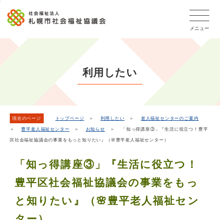
こ
本
こ
文
ッ
か
文
か
こ
タ
ら
メニュー
へ
ら
こ
ー
フ
移
本
ま
メ
ッ
動
文
で
タ
ニ
し
で
ー
ュ
利用したい
ま
す。
メ
ー
ニ
す
こ
ュ
こ
ー
ま
現在のページ
トップページ
＞
利用したい
＞
老人福祉センターのご案内
＞
豊平老人福祉センター
＞
お知らせ
＞ 「知っ得講座③」『生活に役立つ！豊平
で
区社会福祉協議会の事業をもっと知りたい』（🌸豊平老人福祉センター）
「知っ得講座③」『生活に役立つ！
豊平区社会福祉協議会の事業をもっ
と知りたい』（🌸豊平老人福祉セン
ター）