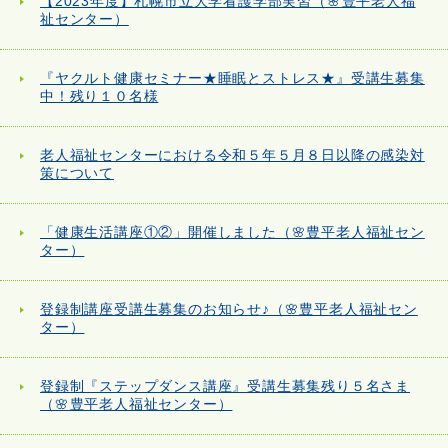
【2023年度】札幌市立大学看護学部実習（🌸豊平老人福
祉センター）
『ヤクルト健康セミナー★睡眠とストレス★』受講生募集
中！残り１０名様
老人福祉センターにおける令和５年５月８日以降の感染対
策について
「健康生活講座①②」開催しました（🌸豊平老人福祉セン
ター）
登録制講座受講生募集のお知らせ♪（🌸豊平老人福祉セン
ター）
登録制『ステップダンス講座』受講生募集残り５名さま
（🌸豊平老人福祉センター）