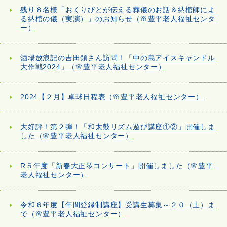
残り８名様「おくりびとが伝える葬儀のお話＆納棺師によ
る納棺の儀（実演）」のお知らせ（🌸豊平老人福祉センタ
ー）
酒場放浪記の吉田類さん訪問！「中の島アイスキャンドル
大作戦2024」（🌸豊平老人福祉センター）
2024【２月】卓球日程表（🌸豊平老人福祉センター）
大好評！第２弾！「和太鼓リズム遊び講座①②」開催しま
した（🌸豊平老人福祉センター）
R５年度「新春大正琴コンサート」開催しました（🌸豊平
老人福祉センター）
令和６年度【年間登録制講座】受講生募集～２０（土）ま
で（🌸豊平老人福祉センター）