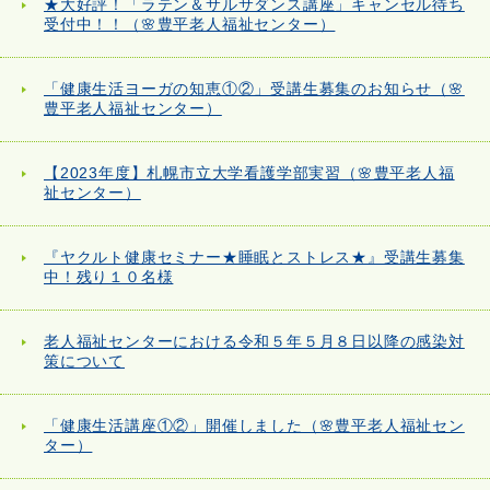
★大好評！「ラテン＆サルサダンス講座」キャンセル待ち
受付中！！（🌸豊平老人福祉センター）
「健康生活ヨーガの知恵①②」受講生募集のお知らせ（🌸
豊平老人福祉センター）
【2023年度】札幌市立大学看護学部実習（🌸豊平老人福
祉センター）
『ヤクルト健康セミナー★睡眠とストレス★』受講生募集
中！残り１０名様
老人福祉センターにおける令和５年５月８日以降の感染対
策について
「健康生活講座①②」開催しました（🌸豊平老人福祉セン
ター）