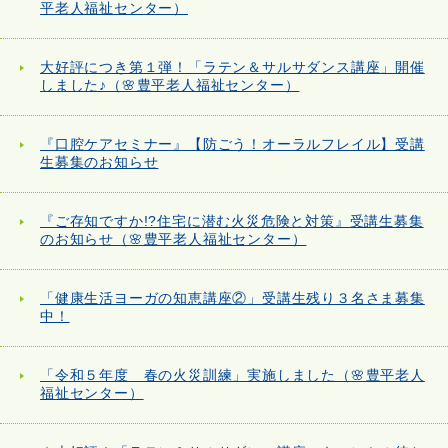
平老人福祉センター）
大好評につき第１弾！「ラテン＆サルサダンス講座」開催
しました♪（🌸豊平老人福祉センター）
『口腔ケアセミナー』【防ごう！オーラルフレイル】受講
生募集のお知らせ
『ご存知ですか!?住宅に潜む火災危険と対策』受講生募集
のお知らせ（🌸豊平老人福祉センター）
「健康生活ヨーガの知恵講座②」受講生残り３名さま募集
中！
「令和５年度 春の火災訓練」実施しました（🌸豊平老人
福祉センター）