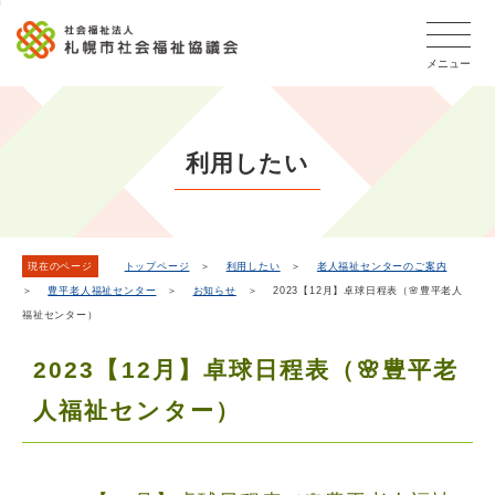
こ
本
こ
文
ッ
か
文
か
こ
タ
ら
メニュー
へ
ら
こ
ー
フ
移
本
ま
メ
ッ
動
文
で
タ
ニ
し
で
ー
ュ
利用したい
ま
す。
メ
ー
ニ
す
こ
ュ
こ
ー
ま
現在のページ
トップページ
＞
利用したい
＞
老人福祉センターのご案内
＞
豊平老人福祉センター
＞
お知らせ
＞ 2023【12月】卓球日程表（🌸豊平老人
で
福祉センター）
2023【12月】卓球日程表（🌸豊平老
人福祉センター）