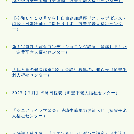
秋の交通安全街頭啓発運動（🌸豊平老人福祉センター）
【令和５年１０月から】自由参加講座『ステップダンス・
詩吟・日本舞踊』に変わります（🌸豊平老人福祉センタ
ー）
新！定員制「背骨コンディショニング講座」開講しました
（🌸豊平老人福祉センター）
「耳と鼻の健康講座①②」受講生募集のお知らせ（🌸豊平
老人福祉センター）
2023【９月】卓球日程表（🌸豊平老人福祉センター）
『シニアライフ学習会』受講生募集のお知らせ（🌸豊平老
人福祉センター）
大好評！第２弾！『ラテン＆サルサダンス講座』お申込み