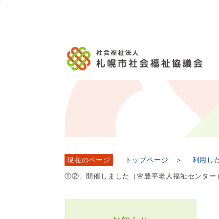
メ
本
こ
こ
文
ッ
か
イ
文
か
こ
タ
ら
ン
へ
ら
こ
ー
フ
メ
移
本
ま
メ
ッ
ニ
動
文
で
ニ
タ
ュ
し
で
ュ
ー
ー
ま
す。
ー
メ
へ
す
こ
ニ
移
こ
ュ
動
ま
ー
し
で
ま
す
現在のページ
トップページ
＞
利用し
①②」開催しました（🌸豊平老人福祉センター