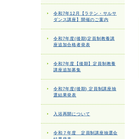
令和7年12月【ラテン・サルサ
ダンス講座】開催のご案内
令和7年度(後期)定員制教養講
座追加合格者発表
令和7年度【後期】定員制教養
講座追加募集
令和7年度(後期) 定員制講座抽
選結果発表
入浴再開について
令和７年度 定員制講座抽選会