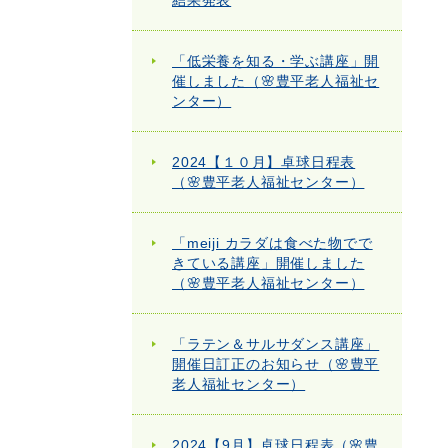
結果発表
「低栄養を知る・学ぶ講座」開
催しました（🌸豊平老人福祉セ
ンター）
2024【１０月】卓球日程表
（🌸豊平老人福祉センター）
「meiji カラダは食べた物でで
きている講座」開催しました
（🌸豊平老人福祉センター）
「ラテン＆サルサダンス講座」
開催日訂正のお知らせ（🌸豊平
老人福祉センター）
2024【9月】卓球日程表（🌸豊