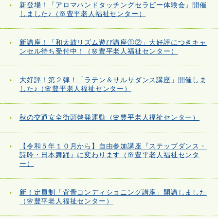
新登場！「アロマハンドタッチングセラピー体験会」開催
しました♪（🌸豊平老人福祉センター）
新講座！「和太鼓リズム遊び講座①②」大好評につきキャ
ンセル待ち受付中！（🌸豊平老人福祉センター）
大好評！第２弾！「ラテン＆サルサダンス講座」開催しま
した♪（🌸豊平老人福祉センター）
秋の交通安全街頭啓発運動（🌸豊平老人福祉センター）
【令和５年１０月から】自由参加講座『ステップダンス・
詩吟・日本舞踊』に変わります（🌸豊平老人福祉センタ
ー）
新！定員制「背骨コンディショニング講座」開講しました
（🌸豊平老人福祉センター）