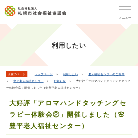
こ
本
こ
文
ッ
か
文
か
こ
タ
ら
メニュー
へ
ら
こ
ー
フ
移
本
ま
メ
ッ
動
文
で
タ
ニ
し
で
ー
ュ
利用したい
ま
す。
メ
ー
ニ
す
こ
ュ
こ
ー
ま
現在のページ
トップページ
＞
利用したい
＞
老人福祉センターのご案内
＞
豊平老人福祉センター
＞
お知らせ
＞ 大好評「アロマハンドタッチングセラピ
で
ー体験会②」開催しました（🌸豊平老人福祉センター）
大好評「アロマハンドタッチングセ
ラピー体験会②」開催しました（🌸
豊平老人福祉センター）