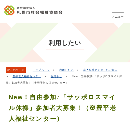
こ
本
こ
文
ッ
か
文
か
こ
タ
ら
メニュー
へ
ら
こ
ー
フ
移
本
ま
メ
ッ
動
文
で
タ
ニ
し
で
ー
ュ
利用したい
ま
す。
メ
ー
ニ
す
こ
ュ
こ
ー
ま
現在のページ
トップページ
＞
利用したい
＞
老人福祉センターのご案内
＞
豊平老人福祉センター
＞
お知らせ
＞ New！自由参加♪「サッポロスマイル体
で
操」参加者大募集！（🌸豊平老人福祉センター）
New！自由参加♪「サッポロスマイ
ル体操」参加者大募集！（🌸豊平老
人福祉センター）