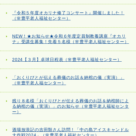
『令和５年度オカリナ修了コンサート』開催しました！
（🌸豊平老人福祉センター）
NEW！★お知らせ★令和６年度定員制教養講座『オカリ
ナ』受講生募集！先着５名様（🌸豊平老人福祉センター）
2024【３月】卓球日程表（🌸豊平老人福祉センター）
「おくりびとが伝える葬儀のお話＆納棺の儀（実演）」
（🌸豊平老人福センター）
残り８名様「おくりびとが伝える葬儀のお話＆納棺師によ
る納棺の儀（実演）」のお知らせ（🌸豊平老人福祉センタ
ー）
酒場放浪記の吉田類さん訪問！「中の島アイスキャンドル
大作戦2024」（🌸豊平老人福祉センター）