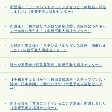
新登場！「アロマハンドタッチングセラピー体験会」開催
しました♪（🌸豊平老人福祉センター）
新講座！「和太鼓リズム遊び講座①②」大好評につきキャ
ンセル待ち受付中！（🌸豊平老人福祉センター）
大好評！第２弾！「ラテン＆サルサダンス講座」開催しま
した♪（🌸豊平老人福祉センター）
秋の交通安全街頭啓発運動（🌸豊平老人福祉センター）
【令和５年１０月から】自由参加講座『ステップダンス・
詩吟・日本舞踊』に変わります（🌸豊平老人福祉センタ
ー）
新！定員制「背骨コンディショニング講座」開講しました
（🌸豊平老人福祉センター）