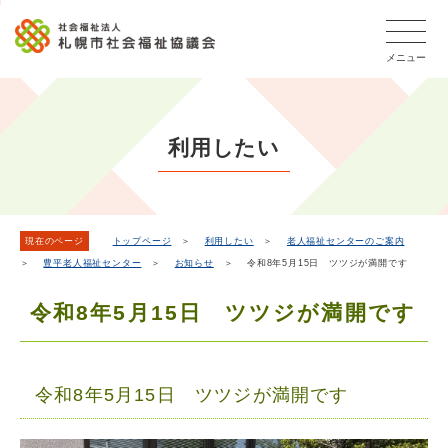
こ
本
こ
文
ッ
か
文
か
こ
タ
ら
メニュー
へ
ら
こ
ー
フ
移
本
ま
メ
ッ
動
文
で
タ
ニ
し
で
ー
ュ
利用したい
ま
す。
メ
ー
ニ
す
こ
ュ
こ
ー
ま
現在のページ
トップページ
＞
利用したい
＞
老人福祉センターのご案内
＞
豊平老人福祉センター
＞
お知らせ
＞ 令和8年5月15日 ツツジが満開です
で
令和8年5月15日 ツツジが満開です
令和8年5月15日 ツツジが満開です