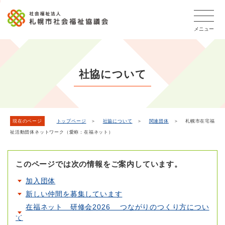
こ
本
こ
文
ッ
か
文
か
こ
タ
ら
メニュー
へ
ら
こ
ー
フ
移
本
ま
メ
ッ
動
文
で
タ
ニ
し
で
ー
ュ
社協について
ま
す。
メ
ー
ニ
す
こ
ュ
こ
ー
ま
現在のページ
トップページ
＞
社協について
＞
関連団体
＞ 札幌市在宅福
祉活動団体ネットワーク（愛称：在福ネット）
で
このページでは次の情報をご案内しています。
加入団体
新しい仲間を募集しています
在福ネット 研修会2026 つながりのつくり方につい
て