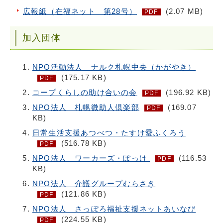
広報紙（在福ネット 第28号）
(2.07 MB)
PDF
加入団体
NPO活動法人 ナルク札幌中央（かがやき）
(175.17 KB)
PDF
コープくらしの助け合いの会
(196.92 KB)
PDF
NPO法人 札幌微助人倶楽部
(169.07
PDF
KB)
日常生活支援あつべつ・たすけ愛ふくろう
(516.78 KB)
PDF
NPO法人 ワーカーズ・ぽっけ
(116.53
PDF
KB)
NPO法人 介護グループむらさき
(121.86 KB)
PDF
NPO法人 さっぽろ福祉支援ネットあいなび
(224.55 KB)
PDF