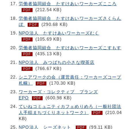
労働者協同組合 たすけあいワーカーズこころ
(212.54 KB)
PDF
労働者協同組合 たすけあいワーカーズさくらん
ぼ
(290.68 KB)
PDF
NPO法人 たすけあいワーカーズむく
(105.69 KB)
PDF
労働者協同組合 たすけあいワーカーズこすもす
(435.13 KB)
PDF
NPO法人 みつばちの小さな喫茶店
(766.67 KB)
PDF
シニアワークの会（運営責任：ワーカーズコープ
札幌）
(170.30 KB)
PDF
ワーカーズ・コレクティブ プランズ
EPO
(600.98 KB)
PDF
ていねコミュニティカフェめりめろ（一般社団法
人手稲まちづくりネットワーク）
(210.04
PDF
KB)
NPO法人 シーズネット
(99.11 KB)
PDF