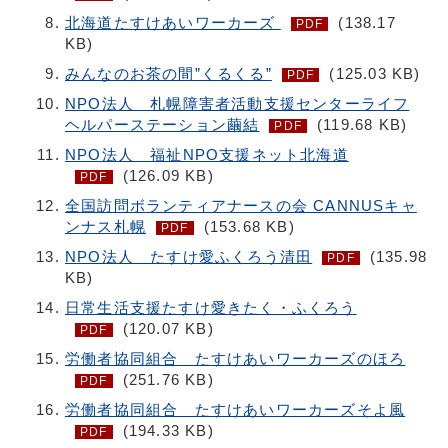
北海道たすけあいワーカーズ
(138.17
PDF
KB)
みんなのお茶の間”くるくる”
(125.03 KB)
PDF
NPO法人 札幌障害者活動支援センターライフ
ヘルパーステーション繭結
(119.68 KB)
PDF
NPO法人 福祉NPO支援ネット北海道
(126.09 KB)
PDF
全国訪問ボランティアナースの会 CANNUSキャ
ンナス札幌
(153.68 KB)
PDF
NPO法人 たすけ愛ふくろう清田
(135.98
PDF
KB)
日常生活支援たすけ愛きたく・ふくろう
(120.07 KB)
PDF
労働者協同組合 たすけあいワーカーズのほろ
(251.76 KB)
PDF
労働者協同組合 たすけあいワーカーズそよ風
(194.33 KB)
PDF