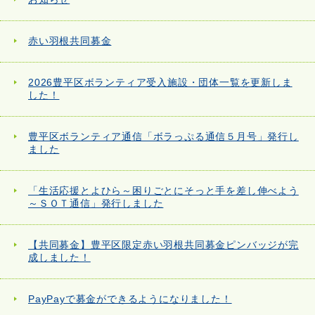
赤い羽根共同募金
2026豊平区ボランティア受入施設・団体一覧を更新しま
した！
豊平区ボランティア通信「ボラっぷる通信５月号」発行し
ました
「生活応援とよひら～困りごとにそっと手を差し伸べよう
～ＳＯＴ通信」発行しました
【共同募金】豊平区限定赤い羽根共同募金ピンバッジが完
成しました！
PayPayで募金ができるようになりました！