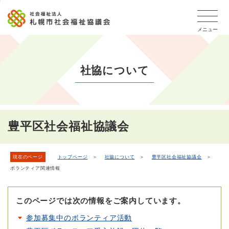
こ
本
こ
文
ッ
か
文
か
こ
タ
ら
メニュー
へ
ら
こ
ー
フ
移
本
ま
メ
ッ
動
文
で
タ
ニ
し
社協について
で
ー
ュ
ま
す。
メ
ー
ニ
す
こ
ュ
こ
ー
ま
豊平区社会福祉協議会
で
現在のページ
トップページ
＞
社協について
＞
豊平区社会福祉協議会
＞
ボランティア関連情報
このページでは次の情報をご案内しています。
参加募集中のボランティア活動