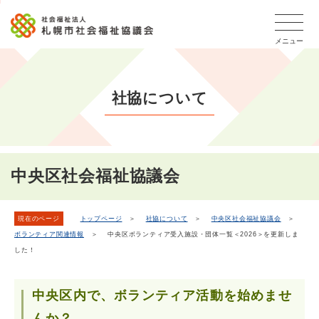
こ
本
こ
文
ッ
か
文
か
こ
タ
ら
メニュー
へ
ら
こ
ー
フ
移
本
ま
メ
ッ
動
文
で
タ
ニ
し
社協について
で
ー
ュ
ま
す。
メ
ー
ニ
す
こ
ュ
こ
ー
ま
中央区社会福祉協議会
で
現在のページ
トップページ
＞
社協について
＞
中央区社会福祉協議会
＞
ボランティア関連情報
＞ 中央区ボランティア受入施設・団体一覧＜2026＞を更新しま
した！
中央区内で、ボランティア活動を始めませ
んか？