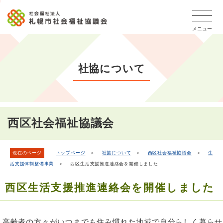
こ
本
こ
文
ッ
か
文
か
こ
タ
ら
メニュー
へ
ら
こ
ー
フ
移
本
ま
メ
ッ
動
文
で
タ
ニ
し
社協について
で
ー
ュ
ま
す。
メ
ー
ニ
す
こ
ュ
こ
ー
ま
西区社会福祉協議会
で
現在のページ
トップページ
＞
社協について
＞
西区社会福祉協議会
＞
生
活支援体制整備事業
＞ 西区生活支援推進連絡会を開催しました
西区生活支援推進連絡会を開催しました
高齢者の方々がいつまでも住み慣れた地域で自分らしく暮らせ