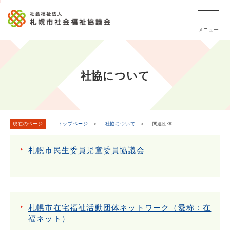
こ
本
こ
文
ッ
か
文
か
こ
タ
ら
メニュー
へ
ら
こ
ー
フ
移
本
ま
メ
ッ
動
文
で
タ
ニ
し
で
ー
ュ
社協について
ま
す。
メ
ー
ニ
す
こ
ュ
こ
ー
ま
現在のページ
トップページ
＞
社協について
＞ 関連団体
で
札幌市民生委員児童委員協議会
札幌市在宅福祉活動団体ネットワーク（愛称：在
福ネット）