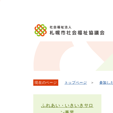
メ
本
こ
文
ッ
イ
文
か
こ
タ
ン
へ
ら
こ
ー
メ
移
本
ま
メ
ニ
動
文
で
ニ
ュ
し
で
ュ
ー
ま
す。
ー
へ
す
こ
移
こ
動
ま
し
で
ま
す
現在のページ
トップページ
＞
参加し
ふれあい・いきいきサロ
ン事業