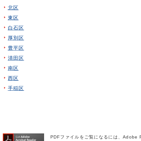
北区
東区
白石区
厚別区
豊平区
清田区
南区
西区
手稲区
PDFファイルをご覧になるには、Adobe 