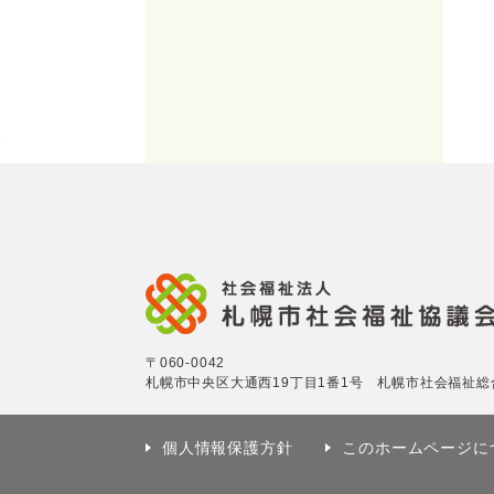
こ
こ
か
ら
フ
ッ
タ
ー
メ
〒060-0042
ニ
札幌市中央区大通西19丁目1番1号 札幌市社会福祉総
ュ
ー
個人情報保護方針
このホームページに