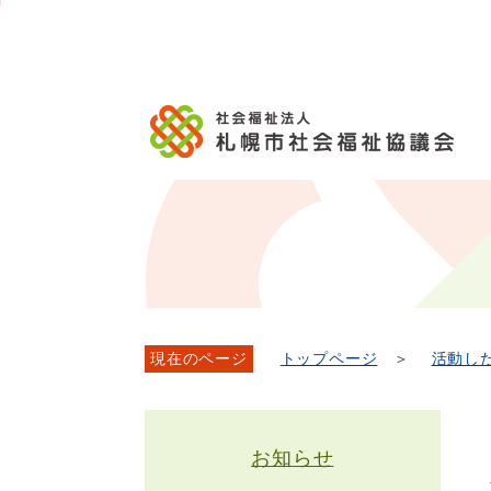
メ
本
こ
こ
文
ッ
か
イ
文
か
こ
タ
ら
ン
へ
ら
こ
ー
フ
メ
移
本
ま
メ
ッ
ニ
動
文
で
ニ
タ
ュ
し
で
ュ
ー
ー
ま
す。
ー
メ
へ
す
こ
ニ
移
こ
ュ
動
ま
ー
し
で
ま
す
現在のページ
トップページ
＞
活動し
お知らせ