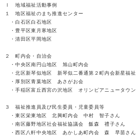
Ⅰ 地域福祉活動事例
１ 地区福祉のまち推進センター
・白石区白石地区
・豊平区東月寒地区
・清田区平岡地区
２ 町内会・自治会
・中央区南円山地区 旭山町内会
・北区新琴似地区 新琴似二番通第２町内会新星福祉
・厚別区青葉地区 あさがお会
・手稲区富丘西宮の沢地区 オリンピアニュータウン
３ 福祉推進員及び民生委員・児童委員等
・東区栄東地区 北興町内会 中村 智子さん
・南区藤野地区社会福祉協議会 飯森 禮子さん
・西区八軒中央地区 あかしあ町内会 森 早苗さん