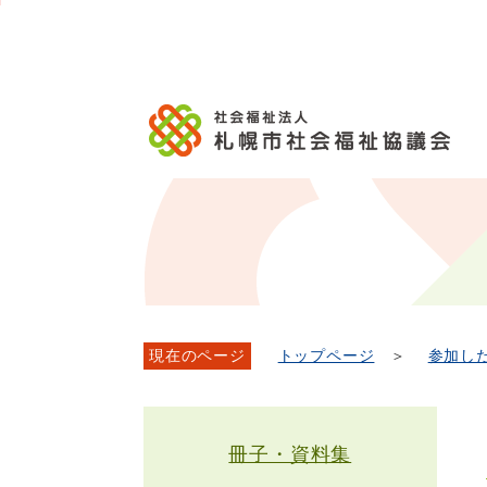
メ
本
こ
文
ッ
イ
文
か
こ
タ
ン
へ
ら
こ
ー
メ
移
本
ま
メ
ニ
動
文
で
ニ
ュ
し
で
ュ
ー
ま
す。
ー
へ
す
こ
移
こ
動
ま
し
で
ま
す
現在のページ
トップページ
＞
参加し
冊子・資料集