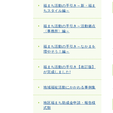
福まち活動の手引き～新・福ま
ちスタイル編～
福まち活動の手引き～活動拠点
〈事務所〉編～
福まち活動の手引き～なかまを
増やそう！編～
福まち活動の手引き【改訂版】
が完成しました!
地域福祉活動にかかわる事例集
地区福まち助成金申請・報告様
式類