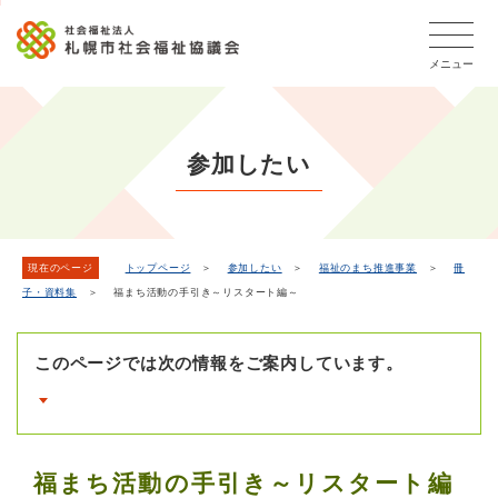
こ
本
こ
文
ッ
か
文
か
こ
タ
ら
メニュー
へ
ら
こ
ー
フ
移
本
ま
メ
ッ
動
文
で
タ
ニ
し
で
ー
ュ
参加したい
ま
す。
メ
ー
ニ
す
こ
ュ
こ
ー
ま
現在のページ
トップページ
＞
参加したい
＞
福祉のまち推進事業
＞
冊
子・資料集
＞ 福まち活動の手引き～リスタート編～
で
このページでは次の情報をご案内しています。
福まち活動の手引き～リスタート編