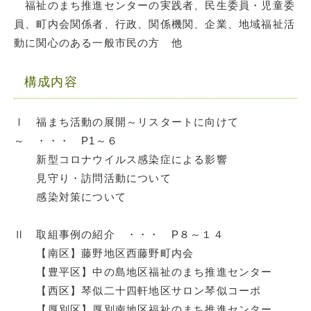
福祉のまち推進センターの実践者、民生委員・児童委
員、町内会関係者、行政、関係機関、企業、地域福祉活
動に関心のある一般市民の方 他
構成内容
Ⅰ 福まち活動の展開～リスタートに向けて
～ ・・・ P1～６
新型コロナウイルス感染症による影響
見守り・訪問活動について
感染対策について
Ⅱ 取組事例の紹介 ・・・ P８～１４
【南区】藤野地区西藤野町内会
【豊平区】中の島地区福祉のまち推進センター
【西区】琴似二十四軒地区サロン琴似コーポ
【厚別区】厚別南地区福祉のまち推進センター