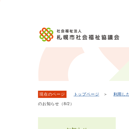
メ
本
こ
こ
文
ッ
か
イ
文
か
こ
タ
ら
ン
へ
ら
こ
ー
フ
メ
移
本
ま
メ
ッ
ニ
動
文
で
ニ
タ
ュ
し
で
ュ
ー
ー
ま
す。
ー
メ
へ
す
こ
ニ
移
こ
ュ
動
ま
ー
し
で
ま
す
現在のページ
トップページ
＞
利用し
のお知らせ（8/2）