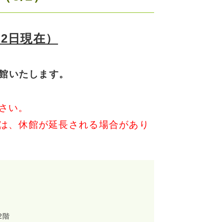
月2日現在）
休館いたします。
さい。
は、休館が延長される場合があり
2階