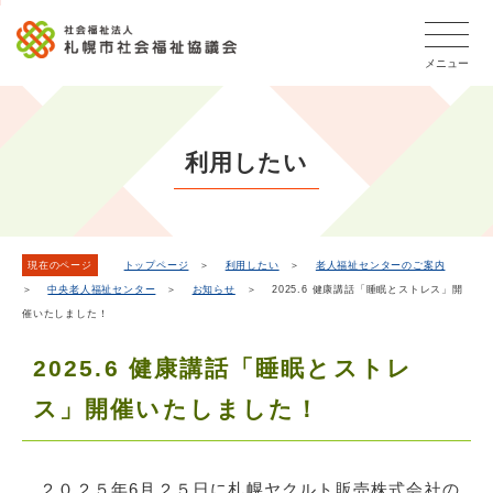
こ
本
こ
文
ッ
か
文
か
こ
タ
ら
メニュー
へ
ら
こ
ー
フ
移
本
ま
メ
ッ
動
文
で
タ
ニ
し
で
ー
ュ
利用したい
ま
す。
メ
ー
ニ
す
こ
ュ
こ
ー
ま
現在のページ
トップページ
＞
利用したい
＞
老人福祉センターのご案内
＞
中央老人福祉センター
＞
お知らせ
＞ 2025.6 健康講話「睡眠とストレス」開
で
催いたしました！
2025.6 健康講話「睡眠とストレ
ス」開催いたしました！
２０２５年6月２５日に札幌ヤクルト販売株式会社の