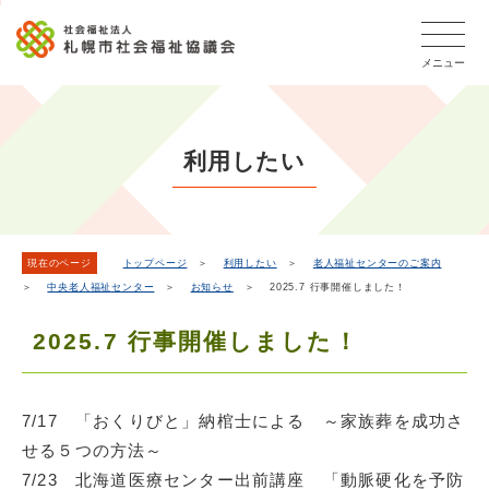
こ
本
こ
文
ッ
か
文
か
こ
タ
ら
メニュー
へ
ら
こ
ー
フ
移
本
ま
メ
ッ
動
文
で
タ
ニ
し
で
ー
ュ
利用したい
ま
す。
メ
ー
ニ
す
こ
ュ
こ
ー
ま
現在のページ
トップページ
＞
利用したい
＞
老人福祉センターのご案内
＞
中央老人福祉センター
＞
お知らせ
＞ 2025.7 行事開催しました！
で
2025.7 行事開催しました！
7/17 「おくりびと」納棺士による ～家族葬を成功さ
せる５つの方法～
7/23 北海道医療センター出前講座 「動脈硬化を予防